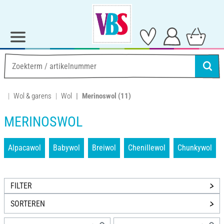
Wol & garens
Wol
Merinoswol
(11)
MERINOSWOL
Alpacawol
Babywol
Breiwol
Chenillewol
Chunkywol
FILTER
SORTEREN