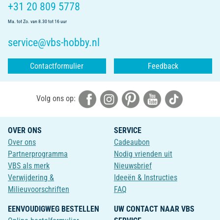
+31 20 809 5778
Ma. tot Zo. van 8.30 tot 16 uur
service@vbs-hobby.nl
Contactformulier
Feedback
Volg ons op:
OVER ONS
SERVICE
Over ons
Cadeaubon
Partnerprogramma
Nodig vrienden uit
VBS als merk
Nieuwsbrief
Verwijdering &
Ideeën & Instructies
Milieuvoorschriften
FAQ
EENVOUDIGWEG BESTELLEN
UW CONTACT NAAR VBS