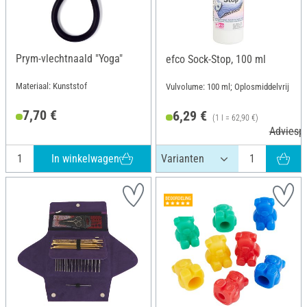
Prym-vlechtnaald "Yoga"
efco Sock-Stop, 100 ml
Materiaal: Kunststof
Vulvolume: 100 ml; Oplosmiddelvrij
7,70 €
6,29 €
(1 l = 62,90 €)
Adviespr
In winkelwagen