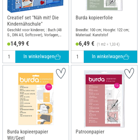
Creatief set "Näh mit! Die
Burda kopieerfolie
Kindernähschule"
Geschikt voor kinderen; : Buch (48
Breedte: 100 cm; Hoogte: 122 cm;
S., DIN A5, Softcover), Vorlagen,
Materiaal: Kunststof
Urkunde
14,99 €
6,49 €
(1 m2 = 1,33 €)
Nähmaschinenführerschein, Stoff
für ein Modell, Filz, Stecknadeln,
Textilstift; DIN-formaat A5
In winkelwagen
In winkelwagen
Burda kopieerpapier
Patroonpapier
Wit/Geel