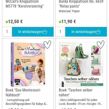
McCall's Knippatroon
Burda Knippatroon No. 6659
M5778 "Kerstversiering"
"Relax pants"
Materiaal: Papier
12,50 €
11,90 €
In winkelwagen
In winkelwagen
Boek "Das Montessori-
Boek "Taschen selber
Nähbuch"
nähen"
: Lernspielzeug und
: Dein Lieblingsmodell für jeden
Beschäftigungsideen für Babys &
Look; Breedte: 19 cm; Hoogte: 19
Kleinkinder; Breedte: 17 cm;
cm