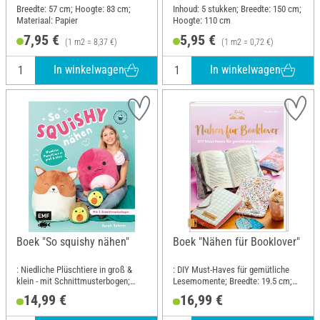
Breedte: 57 cm; Hoogte: 83 cm;
Inhoud: 5 stukken; Breedte: 150 cm;
Materiaal: Papier
Hoogte: 110 cm
7,95 €
5,95 €
(1 m2 = 8,37 €)
(1 m2 = 0,72 €)
In winkelwagen
In winkelwagen
Boek "So squishy nähen"
Boek "Nähen für Booklover"
: Niedliche Plüschtiere in groß &
: DIY Must-Haves für gemütliche
klein - mit Schnittmusterbogen;
Lesemomente; Breedte: 19.5 cm;
Breedte: 17.5 cm; Hoogte: 21.6 cm
Hoogte: 25 cm
14,99 €
16,99 €