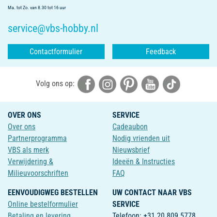
Ma. tot Zo. van 8.30 tot 16 uur
service@vbs-hobby.nl
Contactformulier
Feedback
Volg ons op:
OVER ONS
SERVICE
Over ons
Cadeaubon
Partnerprogramma
Nodig vrienden uit
VBS als merk
Nieuwsbrief
Verwijdering &
Ideeën & Instructies
Milieuvoorschriften
FAQ
EENVOUDIGWEG BESTELLEN
UW CONTACT NAAR VBS
Online bestelformulier
SERVICE
Betaling en levering
Telefoon: +31 20 809 5778