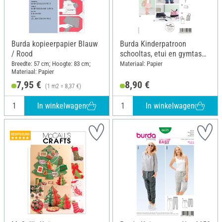
Burda kopieerpapier Blauw
Burda Kinderpatroon
/ Rood
schooltas, etui en gymtas
nr. 9256
Breedte: 57 cm; Hoogte: 83 cm;
Materiaal: Papier
Materiaal: Papier
7,95 €
8,90 €
(1 m2 = 8,37 €)
In winkelwagen
In winkelwagen