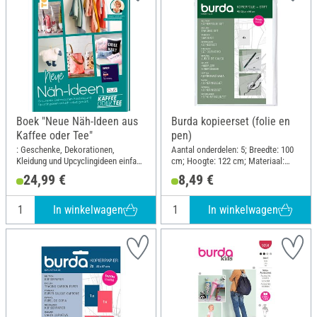
Boek "Neue Näh-Ideen aus
Burda kopieerset (folie en
Kaffee oder Tee"
pen)
: Geschenke, Dekorationen,
Aantal onderdelen: 5; Breedte: 100
Kleidung und Upcyclingideen einfach
cm; Hoogte: 122 cm; Materiaal:
selbst genäht. Mit
Kunststof
24,99 €
8,49 €
Schnittmusterbogen; Breedte: 21.5
cm; Hoogte: 28.5 cm
In winkelwagen
In winkelwagen