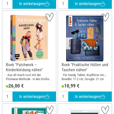
In winkelwagen
In winkelwagen
Boek "Patchwork –
Boek "Praktische Hüllen und
Kinderkleidung nähen"
Taschen nähen"
: Aus alt mach cool mit der
: Für Handy, Tablet, Kopfhörer etc.;
Flickwear-Methode - in den Größen
Breedte: 17.2 cm; Hoogte: 21 cm
74-140; Breedte: 20.5 cm; Hoogte:
26,00 €
10,99 €
24.1 cm
In winkelwagen
In winkelwagen