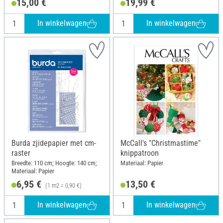
15,00 €
19,99 €
Hoogte: 21 cm
In winkelwagen
In winkelwagen
Burda zjidepapier met cm-
McCall's "Christmastime"
raster
knippatroon
Breedte: 110 cm; Hoogte: 140 cm;
Materiaal: Papier
Materiaal: Papier
6,95 €
13,50 €
(1 m2 = 0,90 €)
In winkelwagen
In winkelwagen