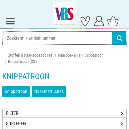
Stoffen & naai-accessoires
Naaiboeken en Knippatroon
Knippatroon
(23)
KNIPPATROON
Knippatroon
Naai-instructies
FILTER
SORTEREN