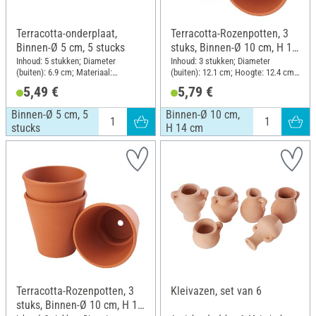
Terracotta-onderplaat,
Terracotta-Rozenpotten, 3
Binnen-Ø 5 cm, 5 stucks
stuks, Binnen-Ø 10 cm, H 14
cm
Inhoud: 5 stukken; Diameter
Inhoud: 3 stukken; Diameter
(buiten): 6.9 cm; Materiaal:
(buiten): 12.1 cm; Hoogte: 12.4 cm;
Terracotta
Materiaal: Terracotta
5,49 €
5,79 €
Binnen-Ø 5 cm, 5
Binnen-Ø 10 cm,
stucks
H 14 cm
Terracotta-Rozenpotten, 3
Kleivazen, set van 6
stuks, Binnen-Ø 10 cm, H 12