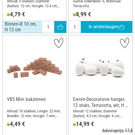
cm
Inhoud: 3 stukken; Diameter
Aantal onderdelen: 6; Materiaal:
(buiten): 12 cm; Hoogte: 12.4 cm;
Terracotta
Materiaal: Terracotta
4,79 €
8,99 €
Binnen-Ø 10 cm,
In winkelwagen
H 12 cm
VBS Mini bakstenen
Eieren-Decoratieve hanger,
12 stuks, Terracotta, wit, H 6
cm
Inhoud: 18 stukken; Lengte: 22 mm;
Inhoud: 12 stukken; Diameter
Breedte: 12 mm; Hoogte: 7 mm;
(buiten): 4.5 cm; Hoogte: 6 cm;
Materiaal: Terracotta
Materiaal: Terracotta
4,49 €
14,99 €
Adviesprijs 17,83