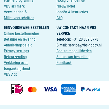
Partnerprogramma
Nodig vrienden uit
VBS als merk
Nieuwsbrief
Verwijdering &
Ideeën & Instructies
Milieuvoorschriften
FAQ
EENVOUDIGWEG BESTELLEN
UW CONTACT NAAR VBS
Online bestelformulier
SERVICE
Betaling en levering
Telefoon: +31 20 809 5778
Annuleringsbeleid
E-mail: service@vbs-hobby.nl
Privacy-settings
Contactmogelijkheden
Retourzending
Status van bestelling
Verklaring over
Feedback
toegankelijkheid
VBS App