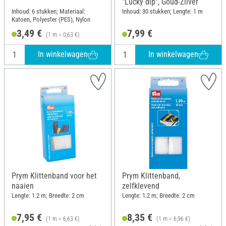
"Lucky dip", Goud-Zilver
Inhoud: 6 stukken; Materiaal:
Inhoud: 30 stukken; Lengte: 1 m
Katoen, Polyester (PES), Nylon
3,49 €
7,99 €
(1 m = 0,63 €)
In winkelwagen
In winkelwagen
Prym Klittenband voor het
Prym Klittenband,
naaien
zelfklevend
Lengte: 1.2 m; Breedte: 2 cm
Lengte: 1.2 m; Breedte: 2 cm
7,95 €
8,35 €
(1 m = 6,63 €)
(1 m = 6,96 €)