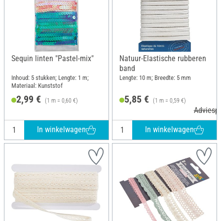
Sequin linten "Pastel-mix"
Natuur-Elastische rubberen
band
Inhoud: 5 stukken; Lengte: 1 m;
Lengte: 10 m; Breedte: 5 mm
Materiaal: Kunststof
2,99 €
5,85 €
(1 m = 0,60 €)
(1 m = 0,59 €)
Adviespr
In winkelwagen
In winkelwagen