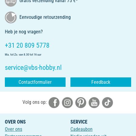
Gratis verzending vanaf 75 €*
Eenvoudige retourzending
Heb je nog vragen?
+31 20 809 5778
Ma. tot Zo. van 8.30 tot 16 uur
service@vbs-hobby.nl
Contactformulier
Feedback
Volg ons op:
OVER ONS
SERVICE
Over ons
Cadeaubon