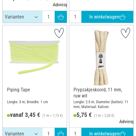
Adviesprijs 5,35 €
In winkelwagen
Piping Tape
Prypzakjeskoord, 11 mm,
ruw wit
Lengte: 3 m; Breedte: 1 cm
Lengte: 2.5 m; Diameter (buiten): 11
mm; Materiaal: Katoen
vanaf 3,45 €
5,75 €
(1 m = 1,15 €)
(1 m = 2,30 €)
Adviespr
In winkelwagen