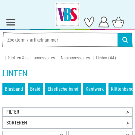
Stoffen & naai-accessoires
Naaiaccessoires
Linten
(44)
LINTEN
Biasband
Braid
Elastische band
Kantwerk
Klittenband
FILTER
SORTEREN