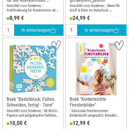
für die Allerkleinsten.
@fraeullein_jasmin"
Knippen en plakken. Dieren"
Geschikt voor kinderen; :
Geschikt voor kinderen; : Ideen für
Frühförderung für Kreativminis ab 3
Groß & Klein im Naturlook -
Jahren; Breedte: 24 cm; Hoogte:
Inklusive Updycling-Projekten;
8,99 €
24,99 €
27.3 cm
Breedte: 19.3 cm; Hoogte: 26.1 cm
In winkelwagen
In winkelwagen
Boek "Bastelblock: Falten,
Boek "Kinderleichte
Schneiden, fertig! - Tiere"
Fensterbilder"
Geschikt voor kinderen; : 88 Motiv-
: Saisonale Fensterszenen
Papiere und aufgedruckte Faltlinien
kinderleicht umgesetzt; Breedte:
zum sofort Loslegen; Breedte: 20
19.5 cm; Hoogte: 25 cm
10,00 €
12,99 €
cm; Hoogte: 20 cm