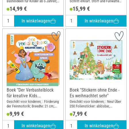
Bastelideen für Kinder ab 5 Jahren;
Schritt erklärt. Stoff und Füllwatte
Breedte: 19.5 cm; Hoogte: 25 cm
für ein süßes Igel-Nadelkissen zum
14,99 €
15,99 €
Sofort-Loslegen; Breedte: 26 cm;
Hoogte: 24.3 cm
In winkelwagen
In winkelwagen
Boek "Der Verbastelblock
Boek "Stickern ohne Ende -
für kreative Kids.
Es weihnachtet sehr"
Kunterbunter Spaß"
Geschikt voor kinderen; : Förderung
Geschikt voor kinderen; : Neu! Über
der Feinmotorik; Breedte: 21 cm;
250 Foliensticker: ablösbar,
Hoogte: 21 cm
transparent, reißfest
9,99 €
7,99 €
In winkelwagen
In winkelwagen