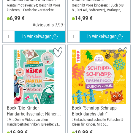
Aantal motieven: 24; Geschikt voor
Geschikt voor kinderen; : Buch (48
kinderen; : Entdecke versteckte
S., DIN A5, Softcover), Vorlagen,
Muster und Motive!; Breedte: 21
Urkunde
6,99 €
14,99 €
cm; Hoogte: 21 cm
Nähmaschinenführerschein, Stoff
Adviesprijs 7,99 €
für ein Modell, Filz, Stecknadeln,
Textilstift; DIN-formaat A5
In winkelwagen
In winkelwagen
Boek "Die Kinder-
Boek "Schnipp-Schnapp-
Handarbeitsschule: Nähen,
Block durchs Jahr"
Stricken, Häkeln, Sticken,
: Mit Online-Videos zu allen
: Einfache und schnelle Faltschnitt-
Handarbeitstechniken; Breedte: 21
Ideen für Kinder. Mit 66
Weben"
cm; Hoogte: 28 cm
Motivpapieren mit Falt- und
16,99 €
10,99 €