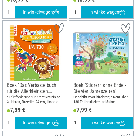
Schnittlinien; Breedte: 21 cm;
Hoogte: 21 cm
In winkelwagen
In winkelwagen
Boek "Das Verbastelbuch
Boek "Stickern ohne Ende -
für die Allerkleinsten.
Die vier Jahreszeiten"
Schneiden und Kleben. Im
: Frühförderung für Kreativminis ab
Geschikt voor kinderen; : Neu! Über
3 Jahren; Breedte: 24 cm; Hoogte:
180 Foliensticker: ablösbar,
Zoo"
27.3 cm
transparent, reißfest
7,99 €
7,99 €
In winkelwagen
In winkelwagen