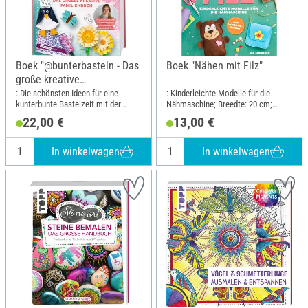
Boek "@bunterbasteln - Das
Boek "Nähen mit Filz"
große kreative
Familienbuch"
: Die schönsten Ideen für eine
: Kinderleichte Modelle für die
kunterbunte Bastelzeit mit der
Nähmaschine; Breedte: 20 cm;
ganzen Familie; Breedte: 21.5 cm;
Hoogte: 26.5 cm
22,00 €
13,00 €
Hoogte: 28.5 cm
In winkelwagen
In winkelwagen