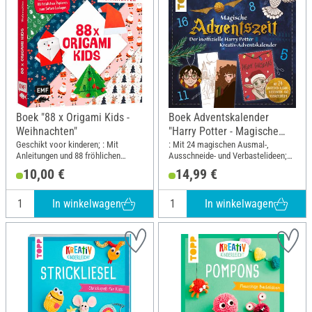
Boek "88 x Origami Kids -
Boek Adventskalender
Weihnachten"
"Harry Potter - Magische
Adventszeit"
Geschikt voor kinderen; : Mit
: Mit 24 magischen Ausmal-,
Anleitungen und 88 fröhlichen
Ausschneide- und Verbastelideen;
Papieren zum Sofort-Loslegen;
Breedte: 21 cm; Hoogte: 21 cm
10,00 €
14,99 €
Lengte: 20 cm; Breedte: 20 cm
In winkelwagen
In winkelwagen