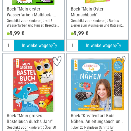
Boek "Mein erster
Boek "Mein Oster-
Wasserfarben-Malblock -
Mitmachbuch"
Tiere"
Geschikt voor kinderen; : mit 8
Geschikt voor kinderen; : Buntes
Wasserfarben und Pinsel; Breedte:
Eierlei zum Ausmalen und Rätseln;
22.3 cm; Hoogte: 28 cm
Breedte: 15.1 cm; Hoogte: 25.8 cm
9,99 €
9,99 €
In winkelwagen
In winkelwagen
Boek "Mein großes
Boek "Kreativstart Kids
Bastelbuch durchs Jahr"
Nähen. Anleitungsbuch und
Material"
Geschikt voor kinderen; : Über 50
: über 20 Nähideen Schritt für