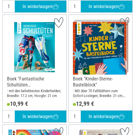
In winkelwagen
In winkelwagen
Boek "Fantastische
Boek "Kinder-Sterne-
Schultüten
Bastelblock"
(kreativ.kompakt)"
: mit den beliebtesten Kinderhelden;
: Mit über 70 Faltblättern zum
Breedte: 17.2 cm; Hoogte: 21 cm
Sofort-Loslegen; Breedte: 21 cm;
Hoogte: 21 cm
10,99 €
12,99 €
In winkelwagen
In winkelwagen