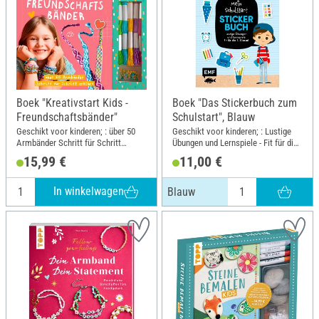
Boek "Kreativstart Kids -
Boek "Das Stickerbuch zum
Freundschaftsbänder"
Schulstart", Blauw
Geschikt voor kinderen; : über 50
Geschikt voor kinderen; : Lustige
Armbänder Schritt für Schritt
Übungen und Lernspiele - Fit für die
erklärt. Garn zum Knüpfen und
1. Klasse!; Breedte: 14.8 cm;
15,99 €
11,00 €
bunte Perlen zum Sofort-Loslegen;
Hoogte: 21 cm
Breedte: 19.5 cm; Hoogte: 25 cm
In winkelwagen
Blauw