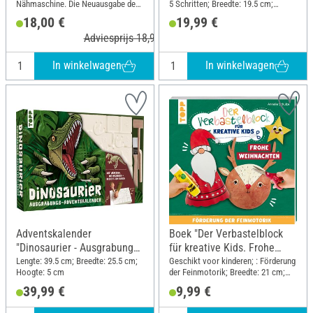
Nähmaschine. Die Neuausgabe des
5 Schritten; Breedte: 19.5 cm;
Bestsellers; Lengte: 26.5 cm;
Hoogte: 25 cm
18,00 €
19,99 €
Breedte: 20.5 cm
Adviesprijs 18,99 €
In winkelwagen
In winkelwagen
Adventskalender
Boek "Der Verbastelblock
"Dinosaurier - Ausgrabungs-
für kreative Kids. Frohe
Spaß!"
Weihnachten"
Lengte: 39.5 cm; Breedte: 25.5 cm;
Geschikt voor kinderen; : Förderung
Hoogte: 5 cm
der Feinmotorik; Breedte: 21 cm;
Hoogte: 21 cm
39,99 €
9,99 €