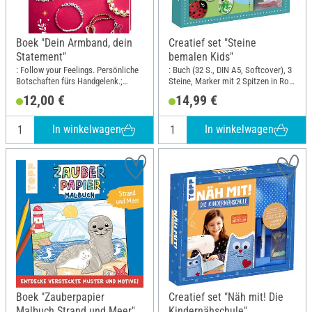
Boek "Dein Armband, dein
Creatief set "Steine
Statement"
bemalen Kids"
: Follow your Feelings. Persönliche
: Buch (32 S., DIN A5, Softcover), 3
Botschaften fürs Handgelenk.;
Steine, Marker mit 2 Spitzen in Rot,
Breedte: 17.2 cm; Hoogte: 21 cm
Blau, Grün, Schwarz, Wackelaugen,
12,00 €
14,99 €
Pompons; DIN-formaat A5
In winkelwagen
In winkelwagen
Boek "Zauberpapier
Creatief set "Näh mit! Die
Malbuch Strand und Meer"
Kindernähschule"