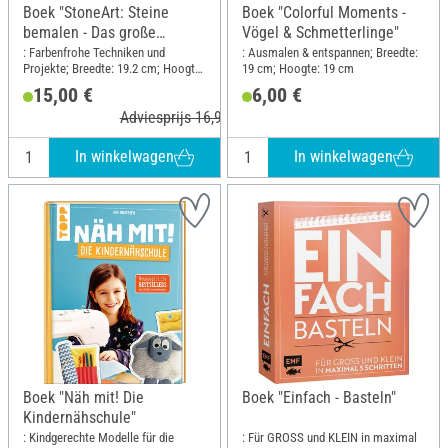
Boek "StoneArt: Steine
Boek "Colorful Moments -
bemalen - Das große
Vögel & Schmetterlinge"
Handbuch"
: Farbenfrohe Techniken und
: Ausmalen & entspannen; Breedte:
Projekte; Breedte: 19.2 cm; Hoogte:
19 cm; Hoogte: 19 cm
24.5 cm
15,00 €
6,00 €
Adviesprijs 16,99 €
In winkelwagen
In winkelwagen
Boek "Näh mit! Die
Boek "Einfach - Basteln"
Kindernähschule"
: Kindgerechte Modelle für die
: Für GROSS und KLEIN in maximal