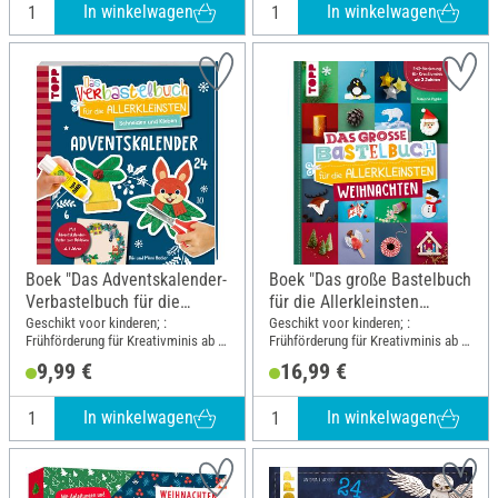
In winkelwagen
In winkelwagen
Boek "Das Adventskalender-
Boek "Das große Bastelbuch
Verbastelbuch für die
für die Allerkleinsten
Allerkleinsten. Türkranz"
Weihnachten"
Geschikt voor kinderen; :
Geschikt voor kinderen; :
Frühförderung für Kreativminis ab 3
Frühförderung für Kreativminis ab 2
Jahren; Breedte: 24 cm; Hoogte:
Jahren; Breedte: 19.5 cm; Hoogte:
9,99 €
16,99 €
27.3 cm
25 cm
In winkelwagen
In winkelwagen