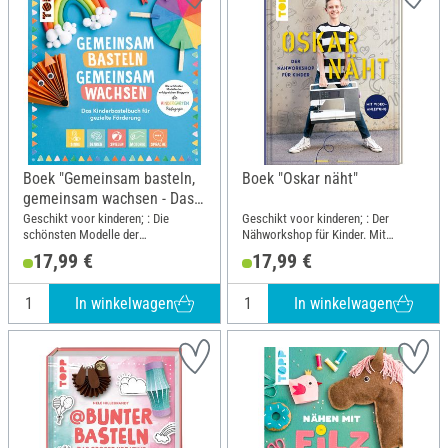
Boek "Gemeinsam basteln,
Boek "Oskar näht"
gemeinsam wachsen - Das
Kinderbastelbuch für
Geschikt voor kinderen; : Die
Geschikt voor kinderen; : Der
schönsten Modelle der
Nähworkshop für Kinder. Mit
gezielte Förderung"
erfolgreichen Bloggerin: die
Videoanleitung; Breedte: 21.5 cm;
17,99 €
17,99 €
Kindergarten-Pädagogin; Breedte:
Hoogte: 28.5 cm
22.2 cm; Hoogte: 23.5 cm
In winkelwagen
In winkelwagen