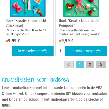
Boek "Kreativ kinderleicht
Boek "Kreativ kinderleicht
Strickliesel"
Pompons"
: Strickspaß für Kids; Breedte: 17
: Flauschige Bastelideen zum
cm; Hoogte: 21 cm
Spielen und Spaß haben; Breedte: 17
cm; Hoogte: 21 cm
9,99 €
9,99 €
In winkelwagen
In winkelwagen
1
2
Knutselboeken voor kinderen
Leuke knutselboeken met interessante knutselideeën in de VBS
Online winkel. Ontdek ongewone ideeën DIY Ideeën voor knutselen
met kinderen op school, in het kinderdagverblijf, op de crèche of
thuis.