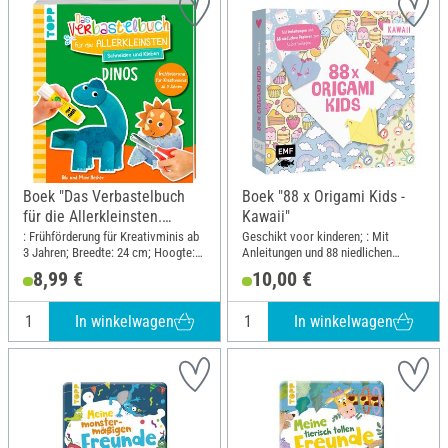
Boek "Das Verbastelbuch
Boek "88 x Origami Kids -
für die Allerkleinsten.
Kawaii"
Schneiden und Kleben.
: Frühförderung für Kreativminis ab
Geschikt voor kinderen; : Mit
3 Jahren; Breedte: 24 cm; Hoogte:
Anleitungen und 88 niedlichen
Dinos"
27.3 cm
Papieren zum Sofort-Loslegen;
8,99 €
10,00 €
Breedte: 20 cm; Hoogte: 20 cm
In winkelwagen
In winkelwagen