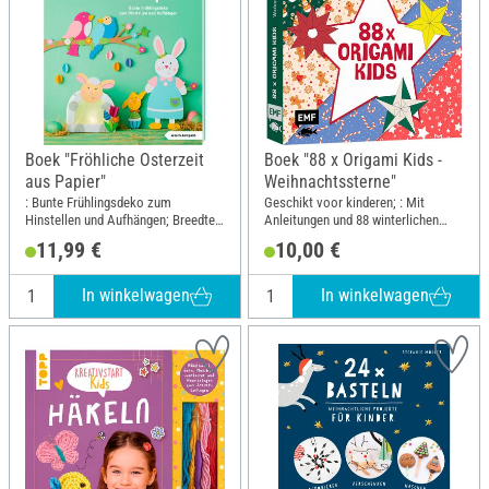
Boek "Fröhliche Osterzeit
Boek "88 x Origami Kids -
aus Papier"
Weihnachtssterne"
: Bunte Frühlingsdeko zum
Geschikt voor kinderen; : Mit
Hinstellen und Aufhängen; Breedte:
Anleitungen und 88 winterlichen
17.2 cm; Hoogte: 21 cm
Papieren zum Sofort-Loslegen;
11,99 €
10,00 €
Lengte: 20 cm; Breedte: 20 cm
In winkelwagen
In winkelwagen