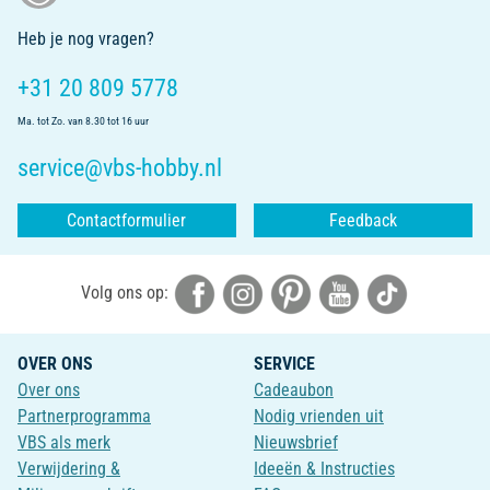
Heb je nog vragen?
+31 20 809 5778
Ma. tot Zo. van 8.30 tot 16 uur
service@vbs-hobby.nl
Contactformulier
Feedback
Volg ons op:
OVER ONS
SERVICE
Over ons
Cadeaubon
Partnerprogramma
Nodig vrienden uit
VBS als merk
Nieuwsbrief
Verwijdering &
Ideeën & Instructies