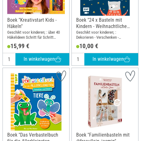
Boek "Kreativstart Kids -
Boek "24 x Basteln mit
Häkeln"
Kindern - Weihnachtliche
Projekte für Kindergarten
Geschikt voor kinderen; : über 40
Geschikt voor kinderen; :
Häkelideen Schritt für Schritt
Dekorieren - Verschenken -
und Vorschule"
erklärt. Häkelnadel, Garn,
Naschen; Breedte: 20.5 cm; Hoogte:
15,99 €
10,00 €
Haarspangen und
24.1 cm
Maschenmarkierer zum Sofort-
Loslegen; Breedte: 19.5 cm;
In winkelwagen
In winkelwagen
Hoogte: 25 cm
Boek "Das Verbastelbuch
Boek "Familienbasteln mit