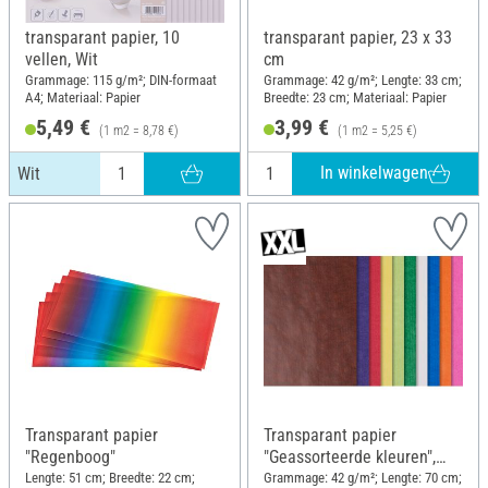
transparant papier, 10
transparant papier, 23 x 33
vellen, Wit
cm
Grammage: 115 g/m²; DIN-formaat
Grammage: 42 g/m²; Lengte: 33 cm;
A4; Materiaal: Papier
Breedte: 23 cm; Materiaal: Papier
5,49 €
3,99 €
(1 m2 = 8,78 €)
(1 m2 = 5,25 €)
In winkelwagen
Wit
Transparant papier
Transparant papier
"Regenboog"
"Geassorteerde kleuren",
100 vellen
Lengte: 51 cm; Breedte: 22 cm;
Grammage: 42 g/m²; Lengte: 70 cm;