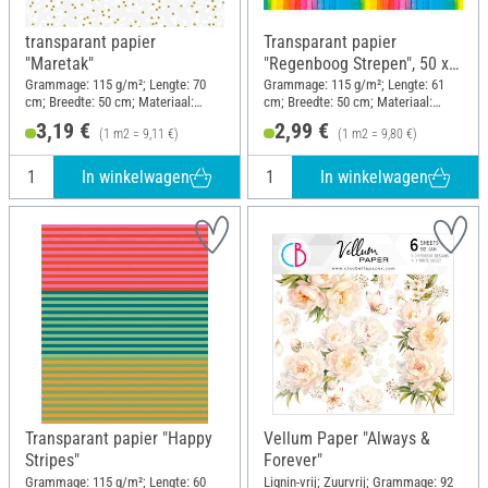
transparant papier
Transparant papier
"Maretak"
"Regenboog Strepen", 50 x
61 cm
Grammage: 115 g/m²; Lengte: 70
Grammage: 115 g/m²; Lengte: 61
cm; Breedte: 50 cm; Materiaal:
cm; Breedte: 50 cm; Materiaal:
Papier
Papier
3,19 €
2,99 €
(1 m2 = 9,11 €)
(1 m2 = 9,80 €)
In winkelwagen
In winkelwagen
Transparant papier "Happy
Vellum Paper "Always &
Stripes"
Forever"
Grammage: 115 g/m²; Lengte: 60
Lignin-vrij; Zuurvrij; Grammage: 92