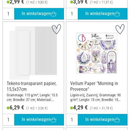
2,99 €
3,59 €
(1 m2 = 9,80 €)
(1 m2 = 11,97 €)
In winkelwagen
In winkelwagen
Tekens-transparant papier,
Vellum Paper "Morning in
15,5x37cm
Provence"
Grammage: 115 g/m²; Lengte: 15.5
Lignin-vrij; Zuurvrij; Grammage: 90
cm; Breedte: 37 cm; Materiaal:
g/m²; Lengte: 15 cm; Breedte: 15
Papier
cm; Materiaal: Papier
6,29 €
4,29 €
(1 m2 = 2,56 €)
(1 m2 = 31,78 €)
In winkelwagen
In winkelwagen