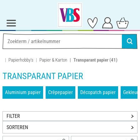
Papierhobby's
Papier & Karton
Transparant papier
(41)
TRANSPARANT PAPIER
Aluminium papier
Crêpepapier
Décopatch papier
Gekleurd
FILTER
SORTEREN