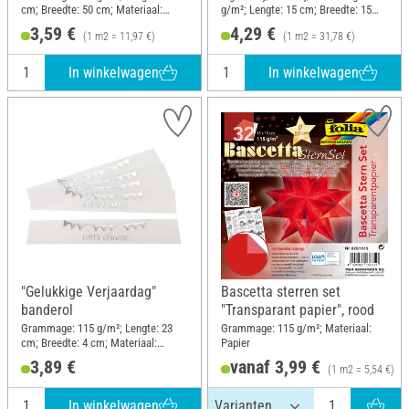
cm; Breedte: 50 cm; Materiaal:
g/m²; Lengte: 15 cm; Breedte: 15
Papier
cm; Materiaal: Papier
3,59 €
4,29 €
(1 m2 = 11,97 €)
(1 m2 = 31,78 €)
In winkelwagen
In winkelwagen
"Gelukkige Verjaardag"
Bascetta sterren set
banderol
"Transparant papier", rood
Grammage: 115 g/m²; Lengte: 23
Grammage: 115 g/m²; Materiaal:
cm; Breedte: 4 cm; Materiaal:
Papier
Papier
3,89 €
vanaf 3,99 €
(1 m2 = 5,54 €)
In winkelwagen