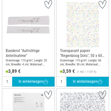
Banderol "Aufrichtige
Transparant papier
Anteilnahme"
"Regenboog Dots", 50 x 60
cm
Grammage: 115 g/m²; Lengte: 23
Grammage: 115 g/m²; Lengte: 60
cm; Breedte: 4 cm; Materiaal:
cm; Breedte: 50 cm; Materiaal:
Papier
Papier
3,89 €
3,59 €
(1 m2 = 11,97 €)
In winkelwagen
In winkelwagen