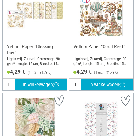
Vellum Paper "Blessing
Vellum Paper "Coral Reef"
Day"
Lignin-vrij; Zuurvrij; Grammage: 90
Lignin-vrij; Zuurvrij; Grammage: 90
g/m²; Lengte: 15 cm; Breedte: 15
g/m²; Lengte: 15 cm; Breedte: 15
cm; Materiaal: Papier
cm; Materiaal: Papier
4,29 €
4,29 €
(1 m2 = 31,78 €)
(1 m2 = 31,78 €)
In winkelwagen
In winkelwagen