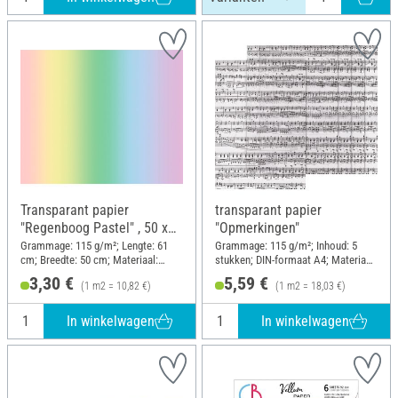
Transparant papier
transparant papier
"Regenboog Pastel" , 50 x
"Opmerkingen"
61 cm
Grammage: 115 g/m²; Lengte: 61
Grammage: 115 g/m²; Inhoud: 5
cm; Breedte: 50 cm; Materiaal:
stukken; DIN-formaat A4; Materiaal:
Papier
Papier
3,30 €
5,59 €
(1 m2 = 10,82 €)
(1 m2 = 18,03 €)
In winkelwagen
In winkelwagen