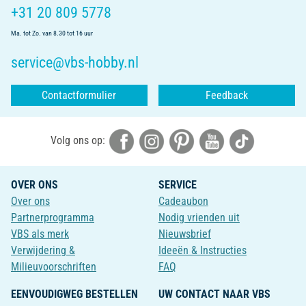
+31 20 809 5778
Ma. tot Zo. van 8.30 tot 16 uur
service@vbs-hobby.nl
Contactformulier
Feedback
Volg ons op:
OVER ONS
SERVICE
Over ons
Cadeaubon
Partnerprogramma
Nodig vrienden uit
VBS als merk
Nieuwsbrief
Verwijdering &
Ideeën & Instructies
Milieuvoorschriften
FAQ
EENVOUDIGWEG BESTELLEN
UW CONTACT NAAR VBS