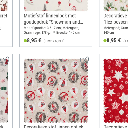
cret
Motiefstof linnenlook met
Decoratieve 
goudopdruk "Snowman and
"Ilex bessen
Santa"
;
Motief grootte: 3.5 - 7 cm; Metergoed;
Metergoed; Gram
Grammage: 178 g/m²; Breedte: 140 cm
140 cm
8,95 €
8,95 €
(1 m2 = 6,39 €)
(1 
ek
Decoratieve stof linnen optiek
Decoratieve 