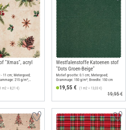
of "Xmas", acryl
Westfalenstoffe Katoenen stof
"Dots Groen-Beige"
3 - 11 cm; Metergoed;
Motief grootte: 0.1 cm; Metergoed;
Grammage: 215 g/m²;
Grammage: 150 g/m²; Breedte: 150 cm
19,55 €
1 m2 = 8,21 €)
(1 m2 = 13,03 €)
19,95 €