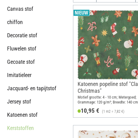
Canvas stof
chiffon
Decoratie stof
Fluwelen stof
Gecoate stof
Imitatieleer
Katoenen popeline stof "Cla
Jacquard- en tapijtstof
Christmas"
Motief grootte: 4 - 10 cm; Metergoed;
Jersey stof
Grammage: 120 g/m²; Breedte: 140 cm
10,95 €
(1 m2 = 7,82 €)
Katoenen stof
Kerststoffen