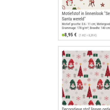
Motiefstof in linnenlook "Se
Santa wereld"
Motief grootte: 0.6 - 11 cm; Metergoed
Grammage: 178 g/m²; Breedte: 140 cm
8,95 €
(1 m2 = 6,39 €)
Decoratieve stof linnen opti