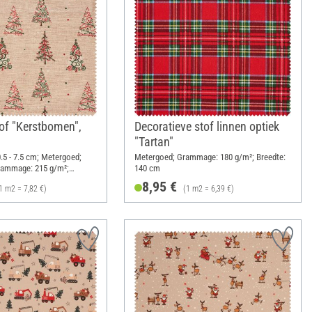
of "Kerstbomen",
Decoratieve stof linnen optiek
"Tartan"
0.5 - 7.5 cm; Metergoed;
Metergoed; Grammage: 180 g/m²; Breedte:
Grammage: 215 g/m²;
140 cm
8,95 €
1 m2 = 7,82 €)
(1 m2 = 6,39 €)