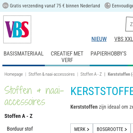
Gratis verzending vanaf 75 € binnen Nederland
Eenvoudige
NIEUW
VBS XX
BASISMATERIAAL
CREATIEF MET
PAPIERHOBBY'S
VERF
Homepage
Stoffen & naai-accessoires
Stoffen A - Z
Kerststoffen
(
Stoffen & naai-
KERSTSTOFF
accessoires
Kerststoffen
zijn ideaal om z
Stoffen A - Z
Borduur stof
MERK
BOSGROOTTE