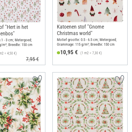
Katoenen stof "Gnome
f "Hert in het
Christmas world"
lenbos"
Motief grootte: 0.5 - 6.5 cm; Metergoed;
0.1 - 3 cm; Metergoed;
Grammage: 115 g/m²; Breedte: 150 cm
/m²; Breedte: 150 cm
10,95 €
(1 m2 = 7,30 €)
m2 = 4,50 €)
7,95 €