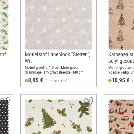
tof
Motiefstof linnenlook "Sterren",
Katoenen st
Wit
acryl gecoat
Motief grootte: 1.5 cm; Metergoed;
Motief grootte: 
Grammage: 175 g/m²; Breedte: 140 cm
Voedselveilig; 
Breedte: 140 cm
8,95 €
10,95 €
(1 m2 = 6,39 €)
(