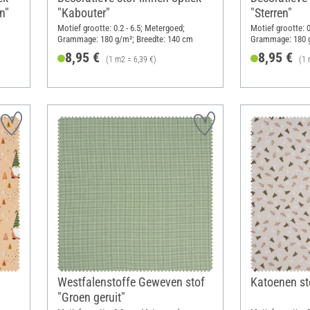
n"
"Kabouter"
"Sterren"
Motief grootte: 0.2 - 6.5; Metergoed;
Motief grootte: 
Grammage: 180 g/m²; Breedte: 140 cm
Grammage: 180 g
8,95 €
8,95 €
(1 m2 = 6,39 €)
(1 
Westfalenstoffe Geweven stof
Katoenen s
"Groen geruit"