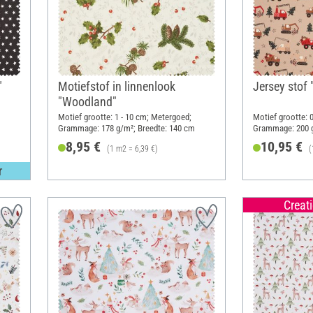
"
Motiefstof in linnenlook
Jersey stof 
"Woodland"
Motief grootte: 1 - 10 cm; Metergoed;
Motief grootte: 
Grammage: 178 g/m²; Breedte: 140 cm
Grammage: 200 g
8,95 €
10,95 €
(1 m2 = 6,39 €)
(
r
Creat