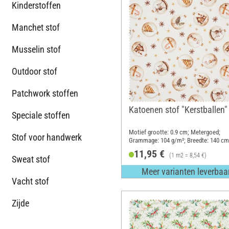
Kinderstoffen
Manchet stof
Musselin stof
Outdoor stof
Patchwork stoffen
Katoenen stof "Kerstballen"
Speciale stoffen
Motief grootte: 0.9 cm; Metergoed;
Stof voor handwerk
Grammage: 104 g/m²; Breedte: 140 cm
11,95 €
(1 m2 = 8,54 €)
Sweat stof
Meer varianten leverbaa
Vacht stof
Zijde