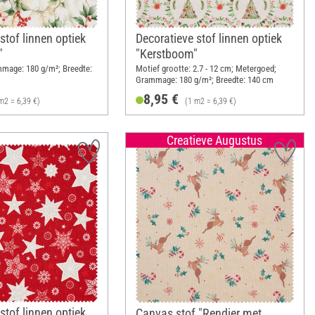
stof linnen optiek
Decoratieve stof linnen optiek
"
"Kerstboom"
mage: 180 g/m²; Breedte:
Motief grootte: 2.7 - 12 cm; Metergoed;
Grammage: 180 g/m²; Breedte: 140 cm
8,95 €
m2 = 6,39 €)
(1 m2 = 6,39 €)
Creatieve Augustus
stof linnen optiek
Canvas stof "Rendier met