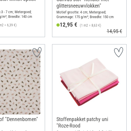
glittersneeuwvlokken"
0.3 - 7 cm; Metergoed;
Motief grootte: 4 cm; Metergoed;
/m²; Breedte: 140 cm
Grammage: 175 g/m²; Breedte: 150 cm
12,95 €
m2 = 6,39 €)
(1 m2 = 8,63 €)
14,95 €
tof "Dennenbomen"
Stoffenpakket patchy uni
"Roze-Rood