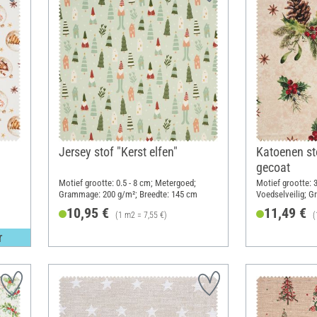
Jersey stof "Kerst elfen"
Katoenen st
gecoat
Motief grootte: 0.5 - 8 cm; Metergoed;
Motief grootte: 
Grammage: 200 g/m²; Breedte: 145 cm
Voedselveilig; 
Breedte: 140 cm
10,95 €
11,49 €
(1 m2 = 7,55 €)
(
r