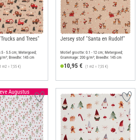
"Trucks and Trees"
Jersey stof "Santa en Rudolf"
0.5 - 5.5 cm; Metergoed;
Motief grootte: 0.1 - 12 cm; Metergoed;
/m²; Breedte: 145 cm
Grammage: 200 g/m²; Breedte: 145 cm
10,95 €
1 m2 = 7,55 €)
(1 m2 = 7,55 €)
ieve Augustus