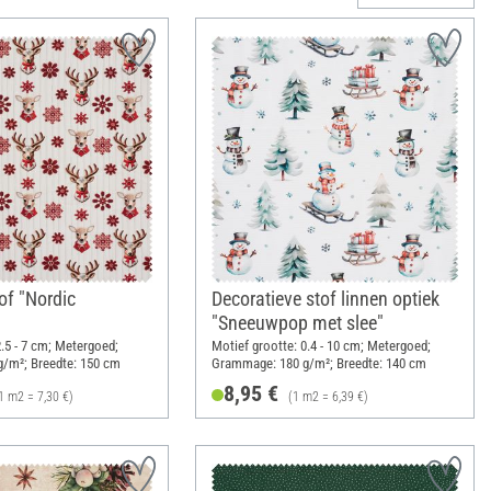
of "Nordic
Decoratieve stof linnen optiek
"Sneeuwpop met slee"
2.5 - 7 cm; Metergoed;
Motief grootte: 0.4 - 10 cm; Metergoed;
/m²; Breedte: 150 cm
Grammage: 180 g/m²; Breedte: 140 cm
8,95 €
1 m2 = 7,30 €)
(1 m2 = 6,39 €)