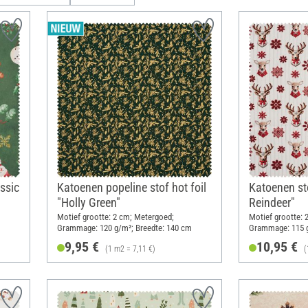
ssic
Katoenen popeline stof hot foil
Katoenen st
"Holly Green"
Reindeer"
Motief grootte: 2 cm; Metergoed;
Motief grootte: 
Grammage: 120 g/m²; Breedte: 140 cm
Grammage: 115 g
9,95 €
10,95 €
(1 m2 = 7,11 €)
(