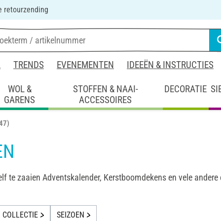
 retourzending
L
TRENDS
EVENEMENTEN
IDEEËN & INSTRUCTIES
WOL &
STOFFEN & NAAI-
DECORATIE
SI
GARENS
ACCESSOIRES
47)
EN
elf te zaaien Adventskalender, Kerstboomdekens en vele andere d
COLLECTIE
SEIZOEN