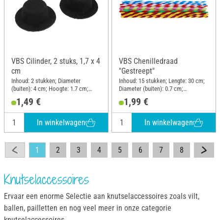
VBS Cilinder, 2 stuks, 1,7 x 4
VBS Chenilledraad
cm
"Gestreept"
Inhoud: 2 stukken; Diameter
Inhoud: 15 stukken; Lengte: 30 cm;
(buiten): 4 cm; Hoogte: 1.7 cm;
Diameter (buiten): 0.7 cm;
Materiaal: Velours
Materiaal: Polyester (PES), Draad
1,49 €
1,99 €
In winkelwagen
In winkelwagen
1
2
3
4
5
6
7
8
Knutselaccessoires
Ervaar een enorme Selectie aan knutselaccessoires zoals vilt,
ballen, pailletten en nog veel meer in onze categorie
knutselaccessoires.