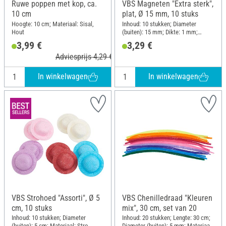
Ruwe poppen met kop, ca.
VBS Magneten "Extra sterk",
10 cm
plat, Ø 15 mm, 10 stuks
Hoogte: 10 cm; Materiaal: Sisal,
Inhoud: 10 stukken; Diameter
Hout
(buiten): 15 mm; Dikte: 1 mm;
Materiaal: Metaal
3,99 €
3,29 €
Adviesprijs 4,29 €
In winkelwagen
In winkelwagen
VBS Strohoed "Assorti", Ø 5
VBS Chenilledraad "Kleuren
cm, 10 stuks
mix", 30 cm, set van 20
Inhoud: 10 stukken; Diameter
Inhoud: 20 stukken; Lengte: 30 cm;
(buiten): 5 cm; Materiaal: Stro,
Diameter (buiten): 5 mm; Materiaal: