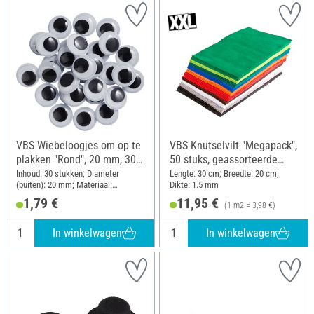
VBS Wiebeloogjes om op te
VBS Knutselvilt "Megapack",
plakken "Rond", 20 mm, 30
50 stuks, geassorteerde
stuks
kleuren
Inhoud: 30 stukken; Diameter
Lengte: 30 cm; Breedte: 20 cm;
(buiten): 20 mm; Materiaal:
Dikte: 1.5 mm
Kunststof
1,79 €
11,95 €
(1 m2 = 3,98 €)
In winkelwagen
In winkelwagen