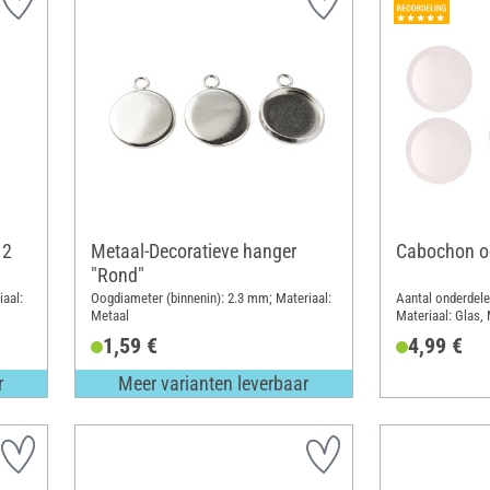
12
Metaal-Decoratieve hanger
Cabochon oo
"Rond"
iaal:
Oogdiameter (binnenin): 2.3 mm; Materiaal:
Aantal onderdelen
Metaal
Materiaal: Glas,
1,59 €
4,99 €
r
Meer varianten leverbaar