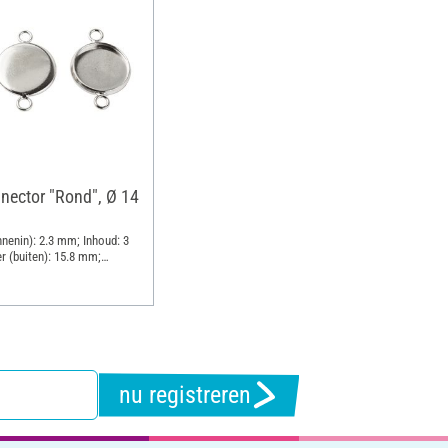
nector "Rond", Ø 14
nenin): 2.3 mm; Inhoud: 3
r (buiten): 15.8 mm;
ing
nu registreren