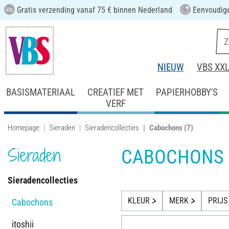
Gratis verzending vanaf 75 € binnen Nederland
Eenvoudige
NIEUW
VBS XX
BASISMATERIAAL
CREATIEF MET
PAPIERHOBBY'S
VERF
Homepage
Sieraden
Sieradencollecties
Cabochons
(7)
Sieraden
CABOCHONS
Sieradencollecties
KLEUR
MERK
PRIJS
Cabochons
itoshii