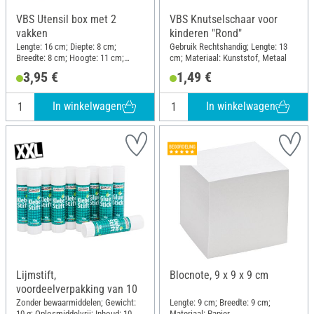
VBS Utensil box met 2
VBS Knutselschaar voor
vakken
kinderen "Rond"
Lengte: 16 cm; Diepte: 8 cm;
Gebruik Rechtshandig; Lengte: 13
Breedte: 8 cm; Hoogte: 11 cm;
cm; Materiaal: Kunststof, Metaal
Materiaal: MDF-hout, Multiplex
3,95 €
1,49 €
In winkelwagen
In winkelwagen
Lijmstift,
Blocnote, 9 x 9 x 9 cm
voordeelverpakking van 10
Zonder bewaarmiddelen; Gewicht:
Lengte: 9 cm; Breedte: 9 cm;
10 g; Oplosmiddelvrij; Inhoud: 10
Materiaal: Papier