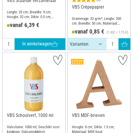
VBS Staande verzamelaar
VBS Crêpepapier
Lengte: 25 cm; Breedte: 9 cm;
Hoogte: 32 cm; Dikte: 0.5 cm;
Grammage: 32 g/m²; Lengte: 200
Materiaal: Ruw hout
cm; Breedte: 50 cm; Materiaal:
vanaf 6,39 €
Papier
vanaf 0,85 €
(1 m2 = 1,15 €)
In winkelwagen
VBS Schoolverf, 1000 ml
VBS MDF-brieven
Vulvolume: 1000 ml; Geschikt voor
Hoogte: 8 cm; Dikte: 1.5 cm;
kinderen; Oplosmiddelvrij
Materiaal: MDF-hout