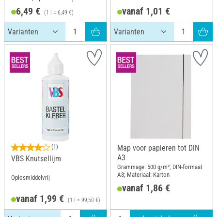
6,49 €
vanaf 1,01 €
(1 l = 6,49 €)
(1)
Map voor papieren tot DIN
A3
VBS Knutsellijm
Grammage: 500 g/m²; DIN-formaat
A3; Materiaal: Karton
Oplosmiddelvrij
vanaf 1,86 €
vanaf 1,99 €
(1 l = 99,50 €)