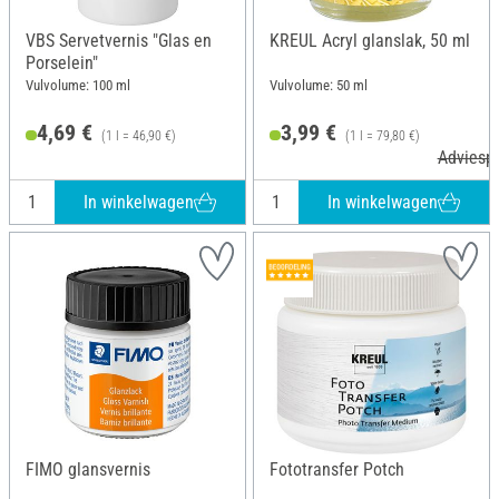
VBS Servetvernis "Glas en
KREUL Acryl glanslak, 50 ml
Porselein"
Vulvolume: 100 ml
Vulvolume: 50 ml
4,69 €
3,99 €
(1 l = 46,90 €)
(1 l = 79,80 €)
Adviespr
In winkelwagen
In winkelwagen
FIMO glansvernis
Fototransfer Potch