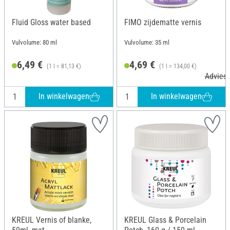
Fluid Gloss water based
FIMO zijdematte vernis
Vulvolume: 80 ml
Vulvolume: 35 ml
6,49 €
4,69 €
(1 l = 81,13 €)
(1 l = 134,00 €)
Adviesp
In winkelwagen
In winkelwagen
KREUL Vernis of blanke,
KREUL Glass & Porcelain