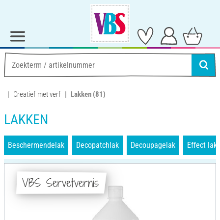
Creatief met verf
Lakken
(81)
LAKKEN
Beschermendelak
Decopatchlak
Decoupagelak
Effect lak
VBS Servetvernis