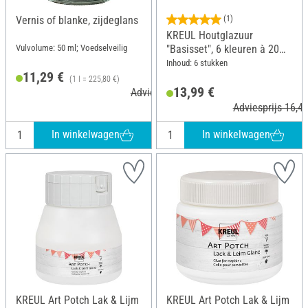
Vernis of blanke, zijdeglans
(1)
KREUL Houtglazuur
Vulvolume: 50 ml; Voedselveilig
"Basisset", 6 kleuren à 20
ml
Inhoud: 6 stukken
11,29 €
(1 l = 225,80 €)
13,99 €
Adviesprijs 11,90 €
Adviesprijs 16,49
In winkelwagen
In winkelwagen
KREUL Art Potch Lak & Lijm
KREUL Art Potch Lak & Lijm