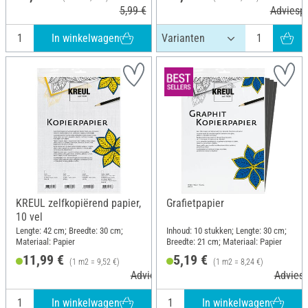
5,99 €
Adviespr
In winkelwagen
KREUL zelfkopiërend papier,
Grafietpapier
10 vel
Lengte: 42 cm; Breedte: 30 cm;
Inhoud: 10 stukken; Lengte: 30 cm;
Materiaal: Papier
Breedte: 21 cm; Materiaal: Papier
11,99 €
5,19 €
(1 m2 = 9,52 €)
(1 m2 = 8,24 €)
Adviesprijs 14,49 €
Adviesp
In winkelwagen
In winkelwagen