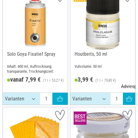
Solo Goya Fixatief Spray
Houtbeits, 50 ml
Inhalt: 400 ml, Auftrocknung:
Vulvolume: 50 ml
transparante, Trocknungszeit:
vanaf 7,99 €
3,99 €
(1 l = 53,27 €)
(1 l = 79,80 €)
Adviesprijs 9,49 €
Adviespr