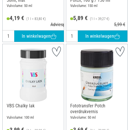
50ml, mat
Potch, 160 g / 150 ml
Vulvolume: 50 ml
Vulvolume: 150 ml
4,19 €
5,89 €
(1 l = 83,80 €)
(1 l = 39,27 €)
Adviesprijs 4,85 €
5,99 €
In winkelwagen
In winkelwagen
VBS Chalky lak
Fototransfer Potch
overdrukvernis
Vulvolume: 100 ml
Vulvolume: 50 ml
3,99 €
3,69 €