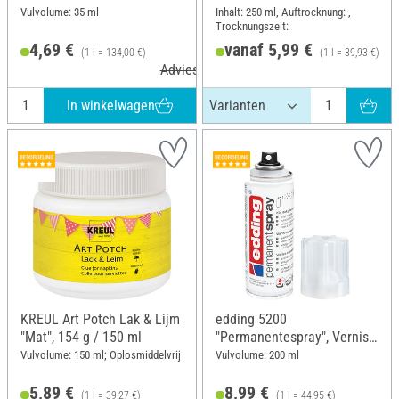
Vulvolume: 35 ml
Inhalt: 250 ml, Auftrocknung: ,
Trocknungszeit:
4,69 €
vanaf 5,99 €
(1 l = 134,00 €)
(1 l = 39,93 €)
Adviesprijs 7,30 €
A
In winkelwagen
KREUL Art Potch Lak & Lijm
edding 5200
"Mat", 154 g / 150 ml
"Permanentespray", Vernis
of blanke
Vulvolume: 150 ml; Oplosmiddelvrij
Vulvolume: 200 ml
5,89 €
8,99 €
(1 l = 39,27 €)
(1 l = 44,95 €)