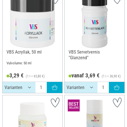
VBS Acryllak, 50 ml
VBS Servetvernis
"Glanzend"
Vulvolume: 50 ml
3,29 €
vanaf 3,69 €
(1 l = 65,80 €)
(1 l = 36,90 €)