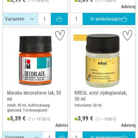
(1 l = 39,90 €)
(1 l = 73,80 €)
Adviespr
In winkelwagen
Marabu decoratieve lak, 50
KREUL acryl zijdeglanslak,
ml
50 ml
Inhalt: 50 ml, Auftrocknung:
Vulvolume: 50 ml
glanzend, Trocknungszeit:
5,39 €
3,99 €
(1 l = 107,80 €)
(1 l = 79,80 €)
Adviesprijs 5,89 €
Adviespr
In winkelwagen