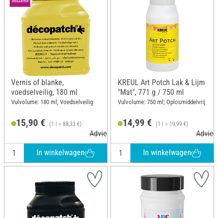
Vernis of blanke,
KREUL Art Potch Lak & Lijm
voedselveilig, 180 ml
"Mat", 771 g / 750 ml
Vulvolume: 180 ml; Voedselveilig
Vulvolume: 750 ml; Oplosmiddelvrij
15,90 €
14,99 €
(1 l = 88,33 €)
(1 l = 19,99 €)
Adviesprijs 16,80 €
Adviesp
In winkelwagen
In winkelwagen