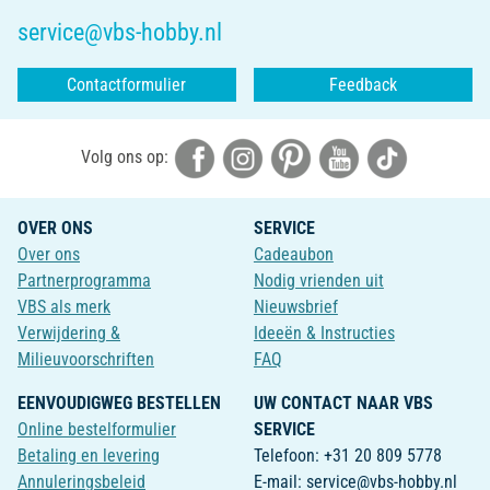
service@vbs-hobby.nl
Contactformulier
Feedback
Volg ons op:
OVER ONS
SERVICE
Over ons
Cadeaubon
Partnerprogramma
Nodig vrienden uit
VBS als merk
Nieuwsbrief
Verwijdering &
Ideeën & Instructies
Milieuvoorschriften
FAQ
EENVOUDIGWEG BESTELLEN
UW CONTACT NAAR VBS
Online bestelformulier
SERVICE
Betaling en levering
Telefoon: +31 20 809 5778
Annuleringsbeleid
E-mail: service@vbs-hobby.nl