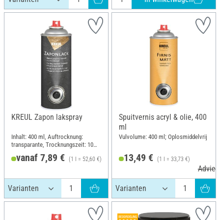
KREUL Zapon lakspray
Spuitvernis acryl & olie, 400
ml
Inhalt: 400 ml, Auftrocknung:
Vulvolume: 400 ml; Oplosmiddelvrij
transparante, Trocknungszeit: 10
notulen
vanaf 7,89 €
13,49 €
(1 l = 52,60 €)
(1 l = 33,73 €)
Adviesprijs 15,49 €
Adviesp