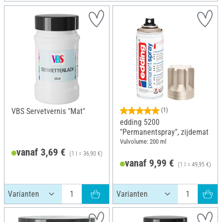
VBS Servetvernis "Mat"
(1)
edding 5200
"Permanentspray", zijdemat
Vulvolume: 200 ml
vanaf 3,69 €
(1 l = 36,90 €)
vanaf 9,99 €
(1 l = 49,95 €)