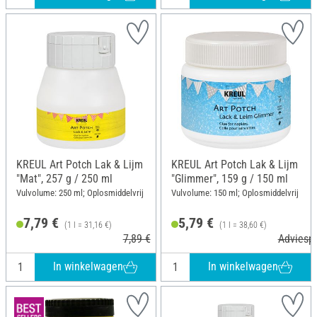
KREUL Art Potch Lak & Lijm
KREUL Art Potch Lak & Lijm
"Mat", 257 g / 250 ml
"Glimmer", 159 g / 150 ml
Vulvolume: 250 ml; Oplosmiddelvrij
Vulvolume: 150 ml; Oplosmiddelvrij
7,79 €
5,79 €
(1 l = 31,16 €)
(1 l = 38,60 €)
7,89 €
Adviespr
In winkelwagen
In winkelwagen