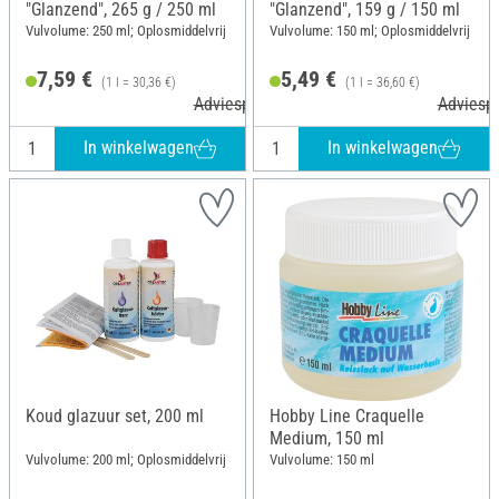
"Glanzend", 265 g / 250 ml
"Glanzend", 159 g / 150 ml
Vulvolume: 250 ml; Oplosmiddelvrij
Vulvolume: 150 ml; Oplosmiddelvrij
7,59 €
5,49 €
(1 l = 30,36 €)
(1 l = 36,60 €)
Adviesprijs 8,99 €
Adviespr
In winkelwagen
In winkelwagen
Koud glazuur set, 200 ml
Hobby Line Craquelle
Medium, 150 ml
Vulvolume: 200 ml; Oplosmiddelvrij
Vulvolume: 150 ml