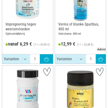
Impregnering tegen
Vernis of blanke-Spuitbus,
weersinvloeden
400 ml
Oplosmiddelvrij
Vulvolume: 400 ml
vanaf 6,29 €
12,99 €
(1 l = 62,90 €)
(1 l = 32,48 €)
Adviesprijs 7,80 €
Adviesp