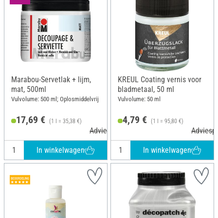
Marabou-Servetlak + lijm,
KREUL Coating vernis voor
mat, 500ml
bladmetaal, 50 ml
Vulvolume: 500 ml; Oplosmiddelvrij
Vulvolume: 50 ml
17,69 €
4,79 €
(1 l = 35,38 €)
(1 l = 95,80 €)
Adviesprijs 21,59 €
Adviespr
In winkelwagen
In winkelwagen