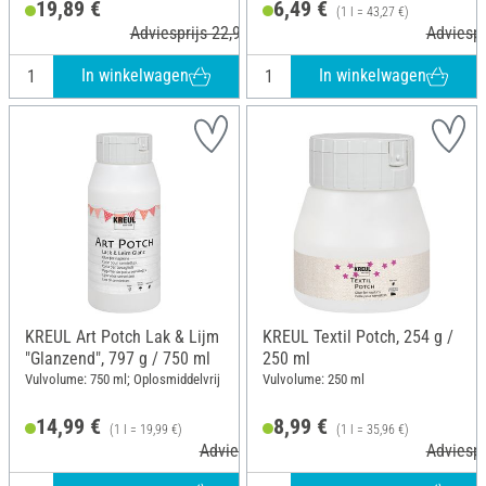
19,89 €
6,49 €
(1 l = 43,27 €)
Adviesprijs 22,90 €
Adviespr
In winkelwagen
In winkelwagen
KREUL Art Potch Lak & Lijm
KREUL Textil Potch, 254 g /
"Glanzend", 797 g / 750 ml
250 ml
Vulvolume: 750 ml; Oplosmiddelvrij
Vulvolume: 250 ml
14,99 €
8,99 €
(1 l = 19,99 €)
(1 l = 35,96 €)
Adviesprijs 17,99 €
Adviespr