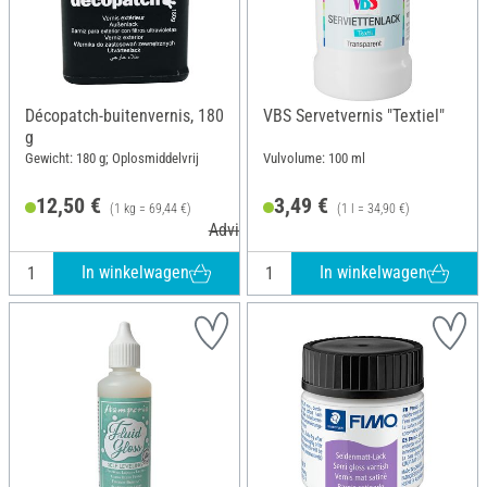
Décopatch-buitenvernis, 180
VBS Servetvernis "Textiel"
g
Gewicht: 180 g; Oplosmiddelvrij
Vulvolume: 100 ml
12,50 €
3,49 €
(1 kg = 69,44 €)
(1 l = 34,90 €)
Adviesprijs 13,20 €
In winkelwagen
In winkelwagen