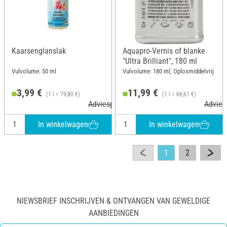
Kaarsenglanslak
Aquapro-Vernis of blanke
"Ultra Brilliant", 180 ml
Vulvolume: 50 ml
Vulvolume: 180 ml; Oplosmiddelvrij
3,99 €
11,99 €
(1 l = 79,80 €)
(1 l = 66,61 €)
Adviesprijs 4,75 €
Adviesp
In winkelwagen
In winkelwagen
1
2
NIEWSBRIEF INSCHRIJVEN & ONTVANGEN VAN GEWELDIGE
AANBIEDINGEN