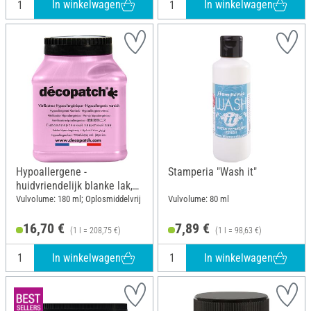
In winkelwagen
In winkelwagen
Hypoallergene -
Stamperia "Wash it"
huidvriendelijk blanke lak,
180 ml
Vulvolume: 180 ml; Oplosmiddelvrij
Vulvolume: 80 ml
16,70 €
7,89 €
(1 l = 208,75 €)
(1 l = 98,63 €)
In winkelwagen
In winkelwagen