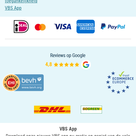
toegankelijkheid
VBS App
VBS App