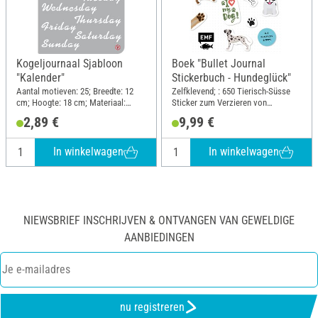
Kogeljournaal Sjabloon
Boek "Bullet Journal
"Kalender"
Stickerbuch - Hundeglück"
Aantal motieven: 25; Breedte: 12
Zelfklevend; : 650 Tierisch-Süsse
cm; Hoogte: 18 cm; Materiaal:
Sticker zum Verzieren von
Polyester (PES)
Geschenken, Alben und Mehr;
2,89 €
9,99 €
Breedte: 14.8 cm; Hoogte: 21 cm
In winkelwagen
In winkelwagen
NIEWSBRIEF INSCHRIJVEN & ONTVANGEN VAN GEWELDIGE
AANBIEDINGEN
nu registreren