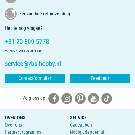
Eenvoudige retourzending
Heb je nog vragen?
+31 20 809 5778
Ma. tot Zo. van 8.30 tot 16 uur
service@vbs-hobby.nl
Contactformulier
Feedback
Volg ons op:
OVER ONS
SERVICE
Over ons
Cadeaubon
Partnerprogramma
Nodig vrienden uit