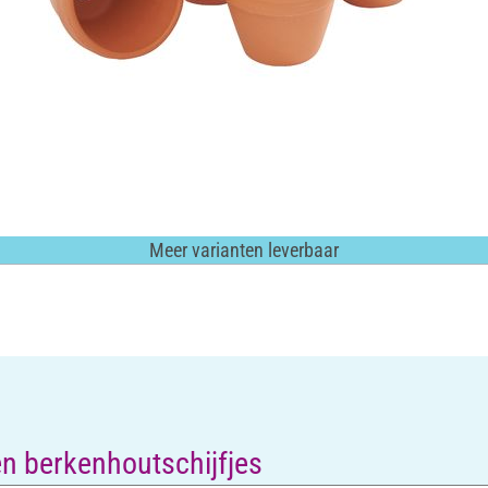
Meer varianten leverbaar
en berkenhoutschijfjes