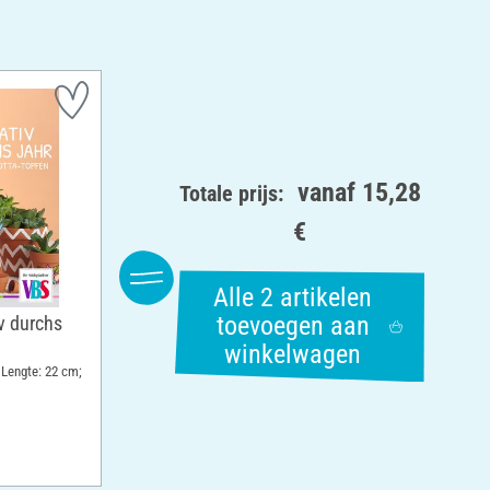
vanaf
15,28
Totale prijs:
€
Alle 2 artikelen
toevoegen aan
v durchs
winkelwagen
 Lengte: 22 cm;