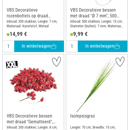
VBS Decoratieve
VBS Decoratieve bessen
rozenbottels op draad
met draad "Ø 7 mm", 500
"Oranje", 200 stuks
stuks
Inhoud: 200 stukken; Lengte: 7 cm;
Inhoud: 500 stukken; Lengte: 13 cm;
Materiaal: Kunststof, Metaal
Diameter (buiten): 7 mm; Materiaal:
Kunststof, Piepschuim
14,99 €
9,99 €
In winkelwagen
In winkelwagen
VBS Decoratieve bessen
Isolepsisgras
met draad "Gematteerd",
200 stuks
Inhoud: 200 stukken; Lengte: 8 cm;
Lengte: 70 cm; Breedte: 15 cm;