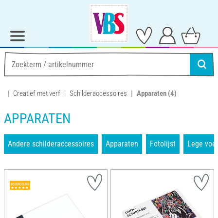
Creatief met verf
Schilderaccessoires
Apparaten
(4)
APPARATEN
Andere schilderaccessoires
Apparaten
Fotolijst
Lege voer