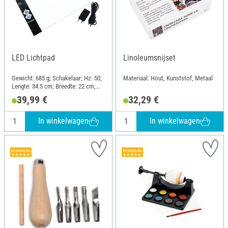
LED Lichtpad
Linoleumsnijset
Gewicht: 685 g; Schakelaar; Hz: 50;
Materiaal: Hout, Kunststof, Metaal
Lengte: 34.5 cm; Breedte: 22 cm;
Hoogte: 1 cm; Materiaal: Glas,
39,99 €
32,29 €
Kunststof
In winkelwagen
In winkelwagen