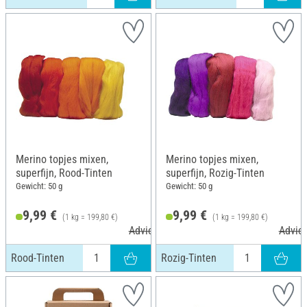
Merino topjes mixen,
Merino topjes mixen,
superfijn, Rood-Tinten
superfijn, Rozig-Tinten
Gewicht: 50 g
Gewicht: 50 g
9,99 €
9,99 €
(1 kg = 199,80 €)
(1 kg = 199,80 €)
Adviesprijs 10,99 €
Advies
Rood-Tinten
Rozig-Tinten