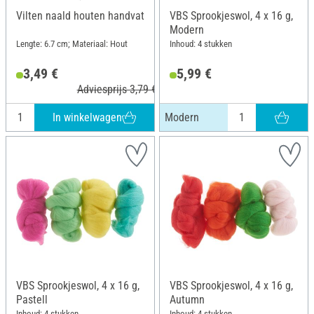
Vilten naald houten handvat
VBS Sprookjeswol, 4 x 16 g,
Modern
Lengte: 6.7 cm; Materiaal: Hout
Inhoud: 4 stukken
3,49 €
5,99 €
Adviesprijs 3,79 €
In winkelwagen
Modern
VBS Sprookjeswol, 4 x 16 g,
VBS Sprookjeswol, 4 x 16 g,
Pastell
Autumn
Inhoud: 4 stukken
Inhoud: 4 stukken