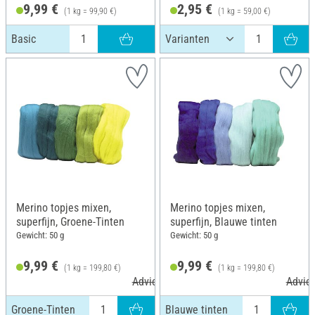
9,99 €
2,95 €
(1 kg = 99,90 €)
(1 kg = 59,00 €)
Basic
Merino topjes mixen,
Merino topjes mixen,
superfijn, Groene-Tinten
superfijn, Blauwe tinten
Gewicht: 50 g
Gewicht: 50 g
9,99 €
9,99 €
(1 kg = 199,80 €)
(1 kg = 199,80 €)
Adviesprijs 10,99 €
Advies
Groene-Tinten
Blauwe tinten