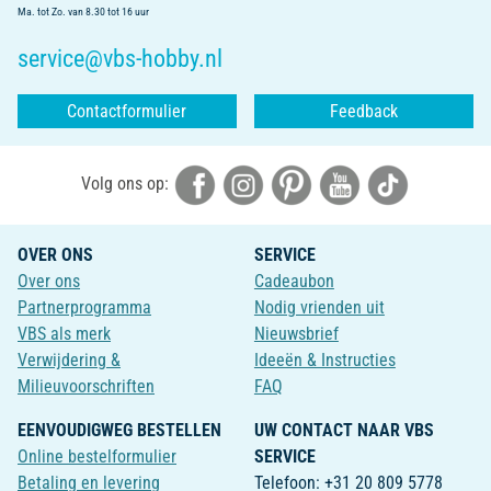
Ma. tot Zo. van 8.30 tot 16 uur
service@vbs-hobby.nl
Contactformulier
Feedback
Volg ons op:
OVER ONS
SERVICE
Over ons
Cadeaubon
Partnerprogramma
Nodig vrienden uit
VBS als merk
Nieuwsbrief
Verwijdering &
Ideeën & Instructies
Milieuvoorschriften
FAQ
EENVOUDIGWEG BESTELLEN
UW CONTACT NAAR VBS
Online bestelformulier
SERVICE
Betaling en levering
Telefoon: +31 20 809 5778