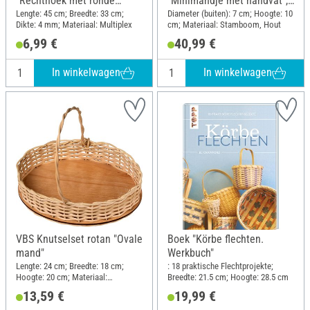
"Rechthoek met ronde
"Minimandje met handvat",
hoeken", 4 mm, 45 x 33 cm
10 stuks
Lengte: 45 cm; Breedte: 33 cm;
Diameter (buiten): 7 cm; Hoogte: 10
Dikte: 4 mm; Materiaal: Multiplex
cm; Materiaal: Stamboom, Hout
6,99 €
40,99 €
In winkelwagen
In winkelwagen
VBS Knutselset rotan "Ovale
Boek "Körbe flechten.
mand"
Werkbuch"
Lengte: 24 cm; Breedte: 18 cm;
: 18 praktische Flechtprojekte;
Hoogte: 20 cm; Materiaal:
Breedte: 21.5 cm; Hoogte: 28.5 cm
Stamboom, Hout
13,59 €
19,99 €