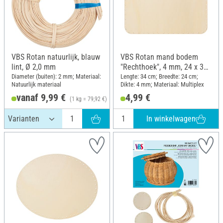
VBS Rotan natuurlijk, blauw
VBS Rotan mand bodem
lint, Ø 2,0 mm
"Rechthoek", 4 mm, 24 x 34
cm
Diameter (buiten): 2 mm; Materiaal:
Lengte: 34 cm; Breedte: 24 cm;
Natuurlijk materiaal
Dikte: 4 mm; Materiaal: Multiplex
vanaf 9,99 €
4,99 €
(1 kg = 79,92 €)
In winkelwagen