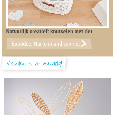
Natuurlijk creatief: knutselen met riet
Bastidee: Hartenmand van riet
Vlechten is zo veelzijdig!