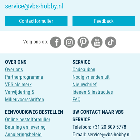
service@vbs-hobby.nl
Contactformulier
Feedback
Volg ons op:
OVER ONS
SERVICE
Over ons
Cadeaubon
Partnerprogramma
Nodig vrienden uit
VBS als merk
Nieuwsbrief
Verwijdering &
Ideeën & Instructies
Milieuvoorschriften
FAQ
EENVOUDIGWEG BESTELLEN
UW CONTACT NAAR VBS
Online bestelformulier
SERVICE
Betaling en levering
Telefoon: +31 20 809 5778
Annuleringsbeleid
E-mail: service@vbs-hobby.nl