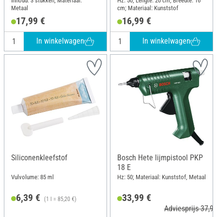
Inhoud: 3 stukken; Materiaal:
Hz: 50; Lengte: 20 cm; Breedte: 16
Metaal
cm; Materiaal: Kunststof
17,99 €
16,99 €
In winkelwagen
In winkelwagen
Siliconenkleefstof
Bosch Hete lijmpistool PKP
18 E
Vulvolume: 85 ml
Hz: 50; Materiaal: Kunststof, Metaal
6,39 €
33,99 €
(1 l = 85,20 €)
Adviesprijs 37,99