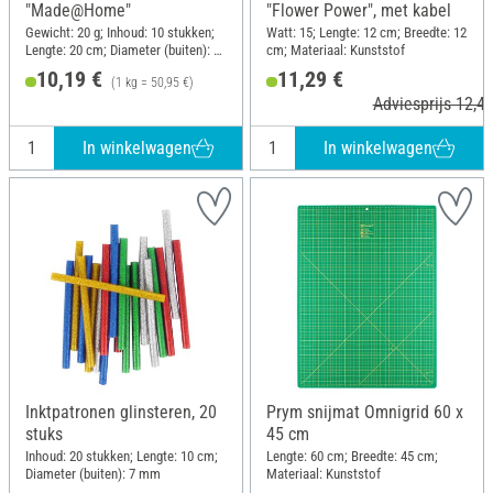
"Made@Home"
"Flower Power", met kabel
Gewicht: 20 g; Inhoud: 10 stukken;
Watt: 15; Lengte: 12 cm; Breedte: 12
Lengte: 20 cm; Diameter (buiten): 11
cm; Materiaal: Kunststof
mm
10,19 €
11,29 €
(1 kg = 50,95 €)
Adviesprijs 12,49
In winkelwagen
In winkelwagen
Inktpatronen glinsteren, 20
Prym snijmat Omnigrid 60 x
stuks
45 cm
Inhoud: 20 stukken; Lengte: 10 cm;
Lengte: 60 cm; Breedte: 45 cm;
Diameter (buiten): 7 mm
Materiaal: Kunststof