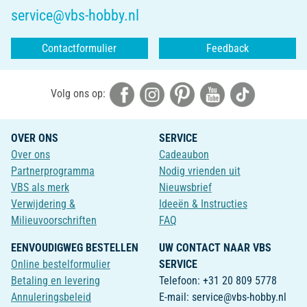
service@vbs-hobby.nl
Contactformulier
Feedback
Volg ons op:
OVER ONS
SERVICE
Over ons
Cadeaubon
Partnerprogramma
Nodig vrienden uit
VBS als merk
Nieuwsbrief
Verwijdering &
Ideeën & Instructies
Milieuvoorschriften
FAQ
EENVOUDIGWEG BESTELLEN
UW CONTACT NAAR VBS
Online bestelformulier
SERVICE
Betaling en levering
Telefoon: +31 20 809 5778
Annuleringsbeleid
E-mail: service@vbs-hobby.nl