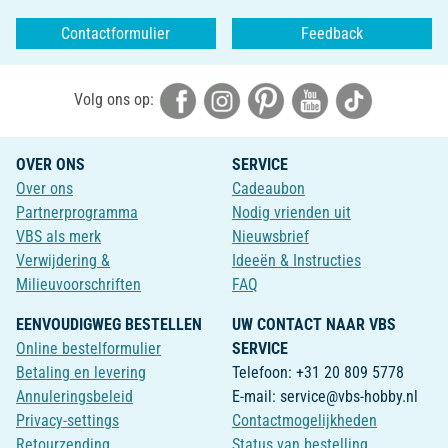
Contactformulier
Feedback
Volg ons op:
OVER ONS
SERVICE
Over ons
Cadeaubon
Partnerprogramma
Nodig vrienden uit
VBS als merk
Nieuwsbrief
Verwijdering &
Ideeën & Instructies
Milieuvoorschriften
FAQ
EENVOUDIGWEG BESTELLEN
UW CONTACT NAAR VBS
Online bestelformulier
SERVICE
Betaling en levering
Telefoon: +31 20 809 5778
Annuleringsbeleid
E-mail: service@vbs-hobby.nl
Privacy-settings
Contactmogelijkheden
Retourzending
Status van bestelling