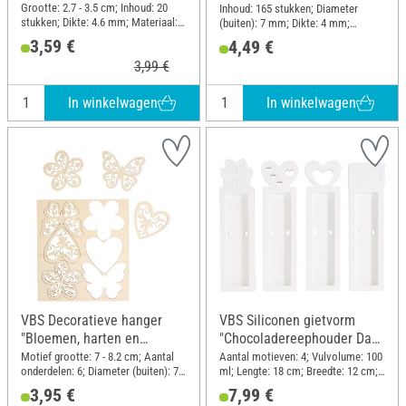
Grootte: 2.7 - 3.5 cm; Inhoud: 20
Inhoud: 165 stukken; Diameter
stukken; Dikte: 4.6 mm; Materiaal:
(buiten): 7 mm; Dikte: 4 mm;
Hout
Materiaal: Kunststof
3,59 €
4,49 €
3,99 €
In winkelwagen
In winkelwagen
VBS Decoratieve hanger
VBS Siliconen gietvorm
"Bloemen, harten en
"Chocoladereephouder Dank
vlinders"
u"
Motief grootte: 7 - 8.2 cm; Aantal
Aantal motieven: 4; Vulvolume: 100
onderdelen: 6; Diameter (buiten): 7
ml; Lengte: 18 cm; Breedte: 12 cm;
cm; Dikte: 3 mm; Materiaal:
Materiaal: Siliconen
3,95 €
7,99 €
Multiplex