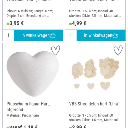
Inhoud: 6 stukken; Lengte: 6 cm;
Grootte: 1.5 - 5 cm; Inhoud: 48
Diepte: 6 cm; Breedte: 6 cm;
stukken; Dikte: 2.5 mm; Materiaal:
Hoogte: 3 cm; Materiaal:
Multiplex
3,95 €
4,99 €
Papiermache
In winkelwagen
In winkelwagen
Piepschuim figuur Hart,
VBS Strooidelen hart "Lina"
afgerond
Materiaal: Piepschuim
Grootte: 3 - 5.5 cm; Inhoud: 60
stukken; Dikte: 1.5 mm; Materiaal:
Multiplex
vanaf 1,19 €
3,99 €