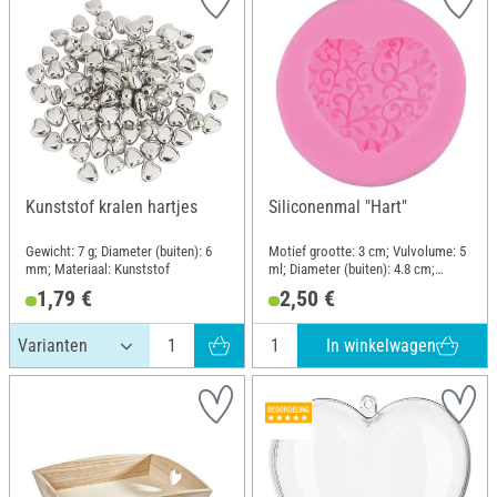
Kunststof kralen hartjes
Siliconenmal "Hart"
Gewicht: 7 g; Diameter (buiten): 6
Motief grootte: 3 cm; Vulvolume: 5
mm; Materiaal: Kunststof
ml; Diameter (buiten): 4.8 cm;
Hoogte: 1.4 cm; Materiaal:
1,79 €
2,50 €
Siliconen
In winkelwagen