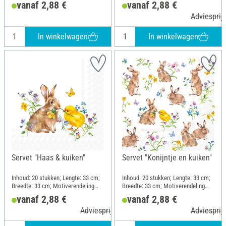
vanaf 2,88 €
vanaf 2,88 €
Adviesprijs
In winkelwagen
In winkelwagen
Servet "Haas & kuiken"
Servet "Konijntje en kuiken"
Inhoud: 20 stukken; Lengte: 33 cm;
Inhoud: 20 stukken; Lengte: 33 cm;
Breedte: 33 cm; Motiverendeling
Breedte: 33 cm; Motiverendeling
kwartmotief; Materiaal: Papier
halfmotief; Materiaal: Papier
vanaf 2,88 €
vanaf 2,88 €
Adviesprijs 4,50 €
Adviesprijs