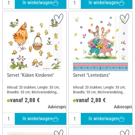
In winkelwagen
In winkelwagen
Servet "Küken Kinderen"
Servet "Lentedans"
Inhoud: 20 stukken; Lengte: 33 cm;
Inhoud: 20 stukken; Lengte: 33 cm;
Breedte: 33 cm; Motiverendeling
Breedte: 33 cm; Motiverendeling
kwartmotief; Materiaal: Papier
kwartmotief; Materiaal: Papier
vanaf 2,88 €
vanaf 2,88 €
Adviesprijs 4,50 €
Adviesprijs
In winkelwagen
In winkelwagen