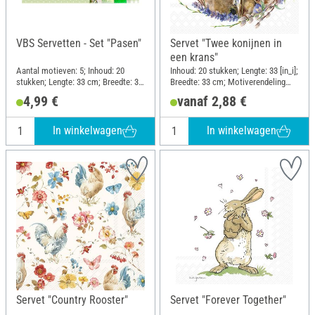
VBS Servetten - Set "Pasen"
Servet "Twee konijnen in
een krans"
Aantal motieven: 5; Inhoud: 20
Inhoud: 20 stukken; Lengte: 33 [in_i];
stukken; Lengte: 33 cm; Breedte: 33
Breedte: 33 cm; Motiverendeling
cm; Motiverendeling kwartmotief;
kwartmotief; Materiaal: Papier
4,99 €
vanaf 2,88 €
Materiaal: Papier
In winkelwagen
In winkelwagen
Servet "Country Rooster"
Servet "Forever Together"