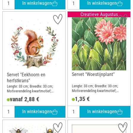
In winkelwagen
In winkelwagen
Creatieve Augustus
Servet "Woestijnplant"
Servet "Eekhoorn en
herfstkrans"
Lengte: 33 cm; Breedte: 33 cm;
Lengte: 33 cm; Breedte: 33 cm;
Motiverendeling kwartmotief;
Motiverendeling kwartmotief;
Materiaal: Papier
Materiaal: Papier
1,35 €
vanaf 2,88 €
In winkelwagen
In winkelwagen