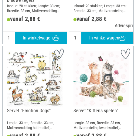
blauwe tegels"
Inhoud: 20 stukken; Lengte: 33 cm;
Inhoud: 20 stukken; Lengte: 33 cm;
Breedte: 33 cm; Motiverendeling
Breedte: 33 cm; Motiverendeling
geheel motief; Materiaal: Papier
kwartmotief; Materiaal: Papier
vanaf 2,88 €
vanaf 2,88 €
Adviesprijs
In winkelwagen
In winkelwagen
Servet "Emotion Dogs"
Servet "Kittens spelen"
Lengte: 33 cm; Breedte: 33 cm;
Lengte: 33 cm; Breedte: 33 cm;
Motiverendeling halfmotief;
Motiverendeling kwartmotief;
Materiaal: Papier
Materiaal: Papier
vanaf 2,88 €
vanaf 2,88 €