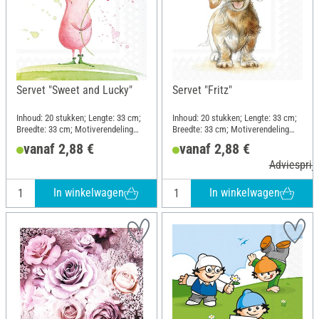
Servet "Sweet and Lucky"
Servet "Fritz"
Inhoud: 20 stukken; Lengte: 33 cm;
Inhoud: 20 stukken; Lengte: 33 cm;
Breedte: 33 cm; Motiverendeling
Breedte: 33 cm; Motiverendeling
kwartmotief; Materiaal: Papier
kwartmotief; Materiaal: Papier
vanaf 2,88 €
vanaf 2,88 €
Adviesprijs
In winkelwagen
In winkelwagen