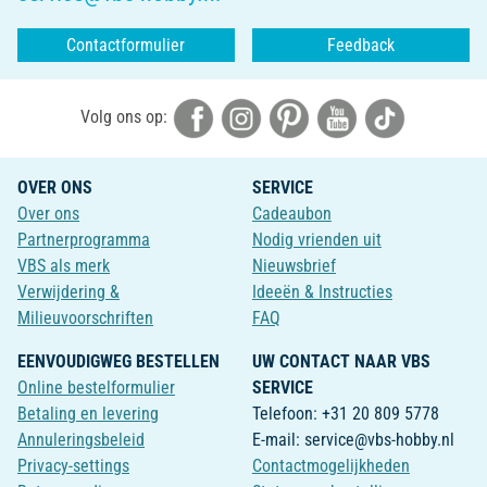
Contactformulier
Feedback
Volg ons op:
OVER ONS
SERVICE
Over ons
Cadeaubon
Partnerprogramma
Nodig vrienden uit
VBS als merk
Nieuwsbrief
Verwijdering &
Ideeën & Instructies
Milieuvoorschriften
FAQ
EENVOUDIGWEG BESTELLEN
UW CONTACT NAAR VBS
Online bestelformulier
SERVICE
Betaling en levering
Telefoon: +31 20 809 5778
Annuleringsbeleid
E-mail: service@vbs-hobby.nl
Privacy-settings
Contactmogelijkheden