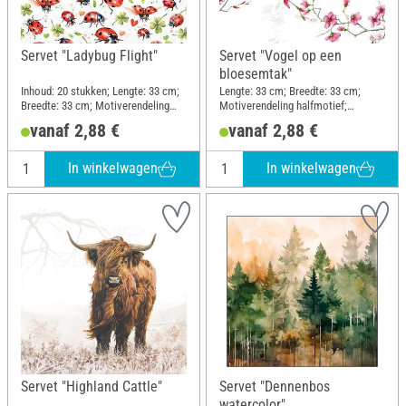
Servet "Ladybug Flight"
Servet "Vogel op een
bloesemtak"
Inhoud: 20 stukken; Lengte: 33 cm;
Lengte: 33 cm; Breedte: 33 cm;
Breedte: 33 cm; Motiverendeling
Motiverendeling halfmotief;
geheel motief; Materiaal: Papier
Materiaal: Papier
vanaf 2,88 €
vanaf 2,88 €
In winkelwagen
In winkelwagen
Servet "Highland Cattle"
Servet "Dennenbos
watercolor"