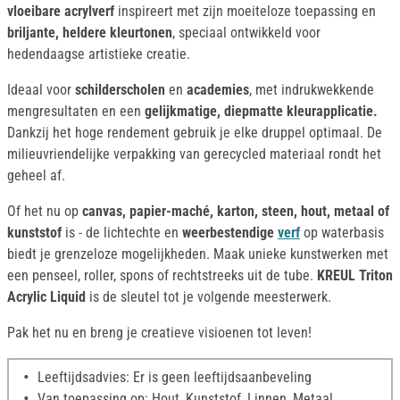
vloeibare acrylverf
inspireert met zijn moeiteloze toepassing en
briljante, heldere kleurtonen
, speciaal ontwikkeld voor
hedendaagse artistieke creatie.
Ideaal voor
schilderscholen
en
academies
, met indrukwekkende
mengresultaten en een
gelijkmatige, diepmatte kleurapplicatie.
Dankzij het hoge rendement gebruik je elke druppel optimaal. De
milieuvriendelijke verpakking van gerecycled materiaal rondt het
geheel af.
Of het nu op
canvas, papier-maché, karton, steen, hout, metaal of
kunststof
is - de lichtechte en
weerbestendige
verf
op waterbasis
biedt je grenzeloze mogelijkheden. Maak unieke kunstwerken met
een penseel, roller, spons of rechtstreeks uit de tube.
KREUL Triton
Acrylic Liquid
is de sleutel tot je volgende meesterwerk.
Pak het nu en breng je creatieve visioenen tot leven!
Leeftijdsadvies: Er is geen leeftijdsaanbeveling
Van toepassing op: Hout, Kunststof, Linnen, Metaal,