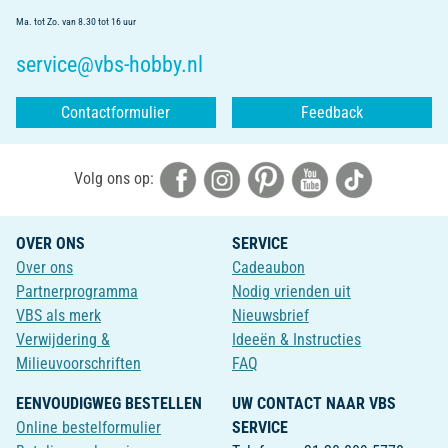
Ma. tot Zo. van 8.30 tot 16 uur
service@vbs-hobby.nl
Contactformulier
Feedback
Volg ons op:
OVER ONS
SERVICE
Over ons
Cadeaubon
Partnerprogramma
Nodig vrienden uit
VBS als merk
Nieuwsbrief
Verwijdering &
Ideeën & Instructies
Milieuvoorschriften
FAQ
EENVOUDIGWEG BESTELLEN
UW CONTACT NAAR VBS
Online bestelformulier
SERVICE