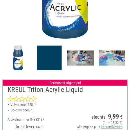
Permanent afgeprijsd
KREUL Triton Acrylic Liquid
Vulvolume: 750 ml
Oplosmiddelvrij
9,99
slechts
€
Artikelnummer
84333137
(1 l = 13,32 €)
Direct leverbaar
Alle prijzen plus
verzendkosten