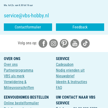
Ma. tot Zo. van 8.30 tot 16 uur
service@vbs-hobby.nl
Contactformulier
Feedback
Volg ons op:
OVER ONS
SERVICE
Over ons
Cadeaubon
Partnerprogramma
Nodig vrienden uit
VBS als merk
Nieuwsbrief
Verwijdering &
Ideeën & Instructies
Milieuvoorschriften
FAQ
EENVOUDIGWEG BESTELLEN
UW CONTACT NAAR VBS
Online bestelformulier
SERVICE