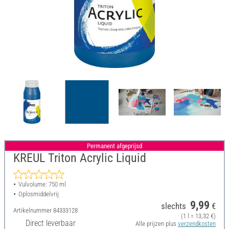
Permanent afgeprijsd
KREUL Triton Acrylic Liquid
Vulvolume: 750 ml
Oplosmiddelvrij
9,99
slechts
€
Artikelnummer
84333128
(1 l = 13,32 €)
Direct leverbaar
Alle prijzen plus
verzendkosten