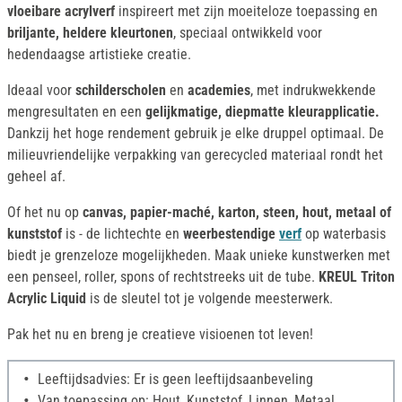
vloeibare acrylverf
inspireert met zijn moeiteloze toepassing en
briljante, heldere kleurtonen
, speciaal ontwikkeld voor
hedendaagse artistieke creatie.
Ideaal voor
schilderscholen
en
academies
, met indrukwekkende
mengresultaten en een
gelijkmatige, diepmatte kleurapplicatie.
Dankzij het hoge rendement gebruik je elke druppel optimaal. De
milieuvriendelijke verpakking van gerecycled materiaal rondt het
geheel af.
Of het nu op
canvas, papier-maché, karton, steen, hout, metaal of
kunststof
is - de lichtechte en
weerbestendige
verf
op waterbasis
biedt je grenzeloze mogelijkheden. Maak unieke kunstwerken met
een penseel, roller, spons of rechtstreeks uit de tube.
KREUL Triton
Acrylic Liquid
is de sleutel tot je volgende meesterwerk.
Pak het nu en breng je creatieve visioenen tot leven!
Leeftijdsadvies: Er is geen leeftijdsaanbeveling
Van toepassing op: Hout, Kunststof, Linnen, Metaal,