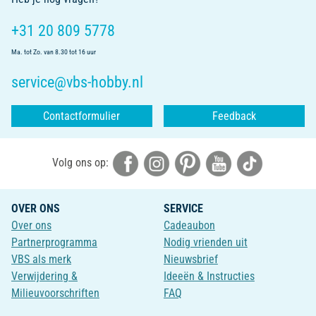
+31 20 809 5778
Ma. tot Zo. van 8.30 tot 16 uur
service@vbs-hobby.nl
Contactformulier
Feedback
Volg ons op:
OVER ONS
SERVICE
Over ons
Cadeaubon
Partnerprogramma
Nodig vrienden uit
VBS als merk
Nieuwsbrief
Verwijdering &
Ideeën & Instructies
Milieuvoorschriften
FAQ