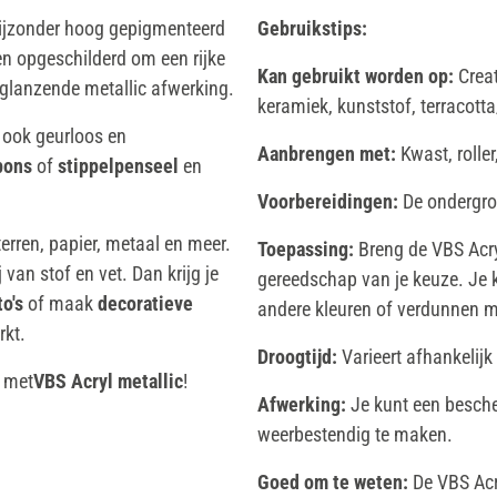
ijzonder hoog gepigmenteerd
Gebruikstips:
n opgeschilderd om een rijke
Kan gebruikt worden op:
Creat
n glanzende metallic afwerking.
keramiek, kunststof, terracotta
s ook geurloos en
Aanbrengen met:
Kwast, rolle
pons
of
stippelpenseel
en
Voorbereidingen:
De ondergron
erren, papier, metaal en meer.
Toepassing:
Breng de VBS Acryl
 van stof en vet. Dan krijg je
gereedschap van je keuze. Je 
to's
of maak
decoratieve
andere kleuren of verdunnen m
rkt.
Droogtijd:
Varieert afhankelijk
n met
VBS Acryl metallic
!
Afwerking:
Je kunt een besche
weerbestendig te maken.
Goed om te weten:
De VBS Acr