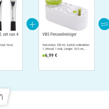
, set van 4
VBS Penseelreiniger
iaal: Hout,
Vulvolume: 250 ml; Aantal onderdelen:
1; Inhoud: 1 stuk; Lengte: 18.5 cm;
Breedte: 8.5 cm; Hoogte: 15.5 cm;
6,99 €
Materiaal: Kunststof
n