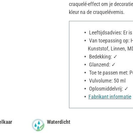
craquelé-effect om je decorati
kleur na de craquelévernis.
Leeftijdsadvies: Er i
Van toepassing op: Ho
Kunststof, Linnen, MDF
Bedekking: ✓
Glanzend: ✓
Toe te passen met: P
Vulvolume: 50 ml
Oplosmiddelvrij: ✓
Fabrikant informatie
elkaar
Waterdicht