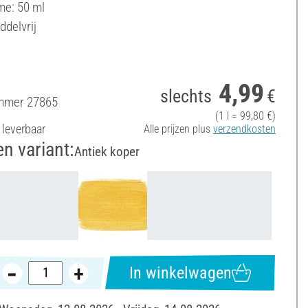
me: 50 ml
ddelvrij
4,99
slechts
€
ummer
27865
(1 l = 99,80 €)
 leverbaar
Alle prijzen plus
verzendkosten
en variant:
Antiek koper
In winkelwagen