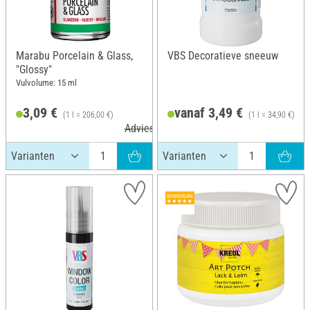
Marabu Porcelain & Glass,
VBS Decoratieve sneeuw
"Glossy"
Vulvolume: 15 ml
3,09 €
vanaf 3,49 €
(1 l = 206,00 €)
(1 l = 34,90 €)
Adviesprijs 3,29 €