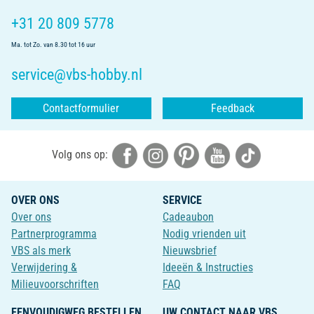
+31 20 809 5778
Ma. tot Zo. van 8.30 tot 16 uur
service@vbs-hobby.nl
Contactformulier
Feedback
Volg ons op:
OVER ONS
SERVICE
Over ons
Cadeaubon
Partnerprogramma
Nodig vrienden uit
VBS als merk
Nieuwsbrief
Verwijdering &
Ideeën & Instructies
Milieuvoorschriften
FAQ
EENVOUDIGWEG BESTELLEN
UW CONTACT NAAR VBS