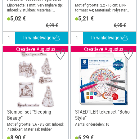
Lijnbreedte: 1 mm; Vervangbare tip;
Motief grootte: 2.2 - 16 cm; DIN-
Inhoud: 2 stukken; Materiaal:
formaat A4; Materiaal: Polyester
Kunststof
(PES)
5,02 €
5,21 €
6,99 €
6,95 €
In winkelwagen
In winkelwagen
Creatieve Augustus
Creatieve Augustus
Stempel set "Sleeping
STAEDTLER tekenset "Boho
Beauty"
Style"
Motief grootte: 5.6 - 8.3 cm; Inhoud:
Aantal onderdelen: 10
7 stukken; Materiaal: Rubber
8,90 €
6,29 €