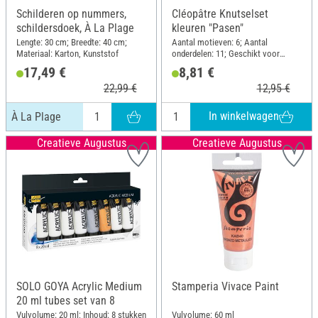
Schilderen op nummers,
Cléopâtre Knutselset
schildersdoek, À La Plage
kleuren "Pasen"
Lengte: 30 cm; Breedte: 40 cm;
Aantal motieven: 6; Aantal
Materiaal: Karton, Kunststof
onderdelen: 11; Geschikt voor
kinderen
17,49 €
8,81 €
22,99 €
12,95 €
In winkelwagen
À La Plage
Creatieve Augustus
Creatieve Augustus
SOLO GOYA Acrylic Medium
Stamperia Vivace Paint
20 ml tubes set van 8
Vulvolume: 20 ml; Inhoud: 8 stukken
Vulvolume: 60 ml