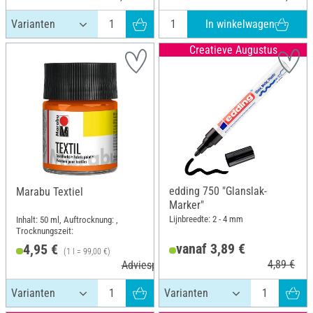
In winkelwagen
Creatieve Augustus
edding 750 "Glanslak-
Marabu Textiel
Marker"
Lijnbreedte: 2 - 4 mm
Inhalt: 50 ml, Auftrocknung: ,
Trocknungszeit:
vanaf 3,89 €
4,95 €
(1 l = 99,00 €)
4,89 €
Adviesprijs 5,59 €