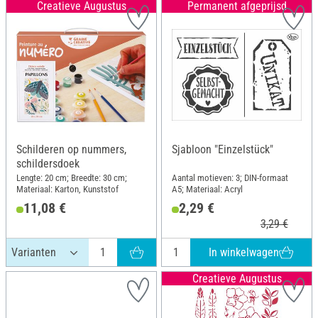
Creatieve Augustus
Permanent afgeprijsd
Schilderen op nummers,
Sjabloon "Einzelstück"
schildersdoek
Lengte: 20 cm; Breedte: 30 cm;
Aantal motieven: 3; DIN-formaat
Materiaal: Karton, Kunststof
A5; Materiaal: Acryl
11,08 €
2,29 €
3,29 €
In winkelwagen
Creatieve Augustus