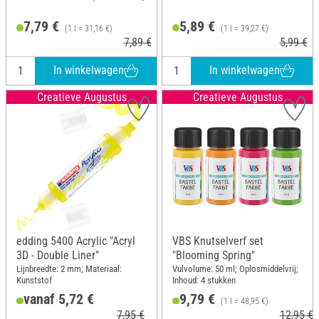
7,79 €
5,89 €
(1 l = 31,16 €)
(1 l = 39,27 €)
7,89 €
5,99 €
In winkelwagen
In winkelwagen
Creatieve Augustus
Creatieve Augustus
edding 5400 Acrylic "Acryl
VBS Knutselverf set
3D - Double Liner"
"Blooming Spring"
Lijnbreedte: 2 mm; Materiaal:
Vulvolume: 50 ml; Oplosmiddelvrij;
Kunststof
Inhoud: 4 stukken
vanaf 5,72 €
9,79 €
(1 l = 48,95 €)
7,95 €
12,95 €