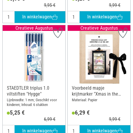
9,95 €
9,99 €
In winkelwagen
In winkelwagen
Creatieve Augustus
Creatieve Augustus
STAEDTLER triplus 1.0
Voorbeeld mapje
viltstiften "Hygge"
krijtmarker "Xmas in the
air", 3 vellen
Lijnbreedte: 1 mm; Geschikt voor
Materiaal: Papier
kinderen; Inhoud: 6 stukken
5,25 €
6,29 €
6,99 €
9,99 €
In winkelwagen
In winkelwagen