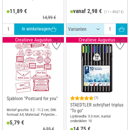
11,89 €
vanaf 2,98 €
(1 l = 49,67 €)
14,99 €
In winkelwagen
Creatieve Augustus
Creatieve Augustus
Sjabloon "Postcard for you"
(1)
STAEDTLER schrijfset triplus
Motief grootte: 3.2 - 11.2 cm; DIN-
"To go"
formaat A4; Materiaal: Polyester
Lijnbreedte: 0.3 mm; Aantal
(PES)
onderdelen: 10
5,79 €
14,75 €
6,95 €