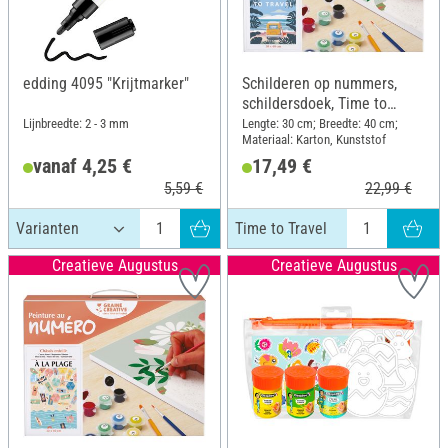
edding 4095 "Krijtmarker"
Schilderen op nummers,
schildersdoek, Time to
Travel
Lijnbreedte: 2 - 3 mm
Lengte: 30 cm; Breedte: 40 cm;
Materiaal: Karton, Kunststof
vanaf 4,25 €
17,49 €
5,59 €
22,99 €
Time to Travel
Creatieve Augustus
Creatieve Augustus