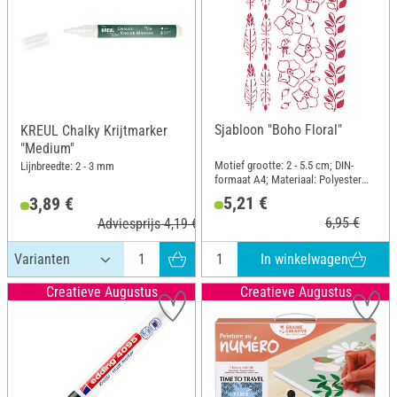
Sjabloon "Boho Floral"
KREUL Chalky Krijtmarker
"Medium"
Motief grootte: 2 - 5.5 cm; DIN-
Lijnbreedte: 2 - 3 mm
formaat A4; Materiaal: Polyester
(PES)
5,21 €
3,89 €
6,95 €
Adviesprijs 4,19 €
In winkelwagen
Creatieve Augustus
Creatieve Augustus