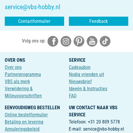
service@vbs-hobby.nl
Contactformulier
Feedback
Volg ons op:
OVER ONS
SERVICE
Over ons
Cadeaubon
Partnerprogramma
Nodig vrienden uit
VBS als merk
Nieuwsbrief
Verwijdering &
Ideeën & Instructies
Milieuvoorschriften
FAQ
EENVOUDIGWEG BESTELLEN
UW CONTACT NAAR VBS
Online bestelformulier
SERVICE
Betaling en levering
Telefoon: +31 20 809 5778
Annuleringsbeleid
E-mail: service@vbs-hobby.nl