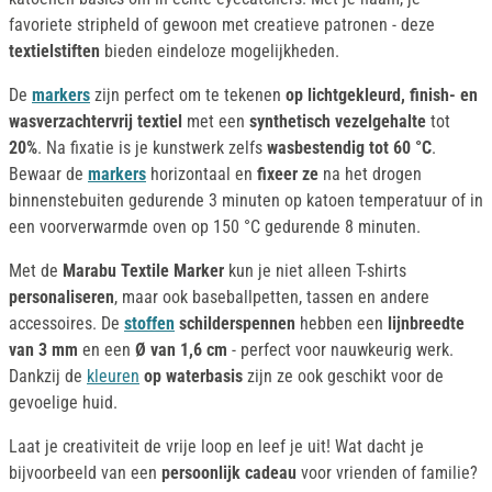
favoriete stripheld of gewoon met creatieve patronen - deze
textielstiften
bieden eindeloze mogelijkheden.
De
markers
zijn perfect om te tekenen
op lichtgekleurd, finish- en
wasverzachtervrij textiel
met een
synthetisch vezelgehalte
tot
20%
. Na fixatie is je kunstwerk zelfs
wasbestendig tot 60 °C
.
Bewaar de
markers
horizontaal en
fixeer ze
na het drogen
binnenstebuiten gedurende 3 minuten op katoen temperatuur of in
een voorverwarmde oven op 150 °C gedurende 8 minuten.
Met de
Marabu Textile Marker
kun je niet alleen T-shirts
personaliseren
, maar ook baseballpetten, tassen en andere
accessoires. De
stoffen
schilderspennen
hebben een
lijnbreedte
van 3 mm
en een
Ø van 1,6 cm
- perfect voor nauwkeurig werk.
Dankzij de
kleuren
op waterbasis
zijn ze ook geschikt voor de
gevoelige huid.
Laat je creativiteit de vrije loop en leef je uit! Wat dacht je
bijvoorbeeld van een
persoonlijk cadeau
voor vrienden of familie?