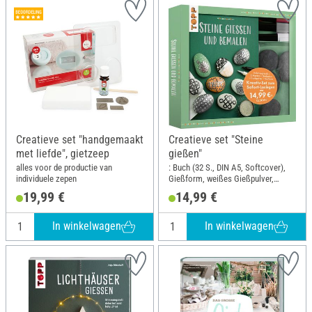
Creatieve set "handgemaakt
Creatieve set "Steine
met liefde", gietzeep
gießen"
alles voor de productie van
: Buch (32 S., DIN A5, Softcover),
individuele zepen
Gießform, weißes Gießpulver,
Farbpulver in Grün, Orange,
19,99 €
14,99 €
Schwarz, Acrylmarker in Silber und
Schwarz; DIN-formaat A5
In winkelwagen
In winkelwagen