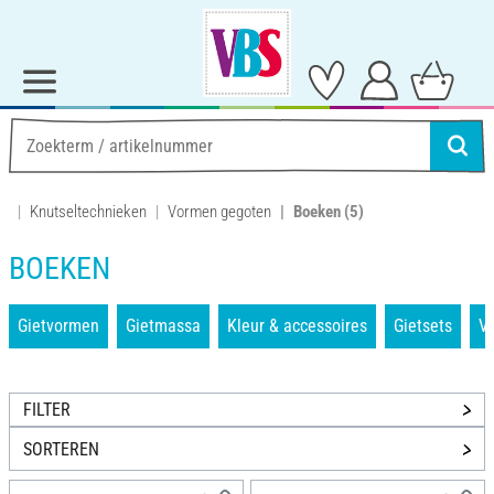
Knutseltechnieken
Vormen gegoten
Boeken
(5)
BOEKEN
Gietvormen
Gietmassa
Kleur & accessoires
Gietsets
V
FILTER
SORTEREN