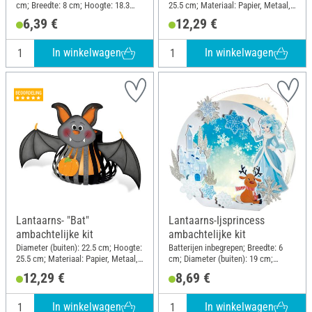
cm; Breedte: 8 cm; Hoogte: 18.3
25.5 cm; Materiaal: Papier, Metaal,
cm; Materiaal: Papier
Karton
6,39 €
12,29 €
In winkelwagen
In winkelwagen
Lantaarns- "Bat"
Lantaarns-Ijsprincess
ambachtelijke kit
ambachtelijke kit
Diameter (buiten): 22.5 cm; Hoogte:
Batterijen inbegrepen; Breedte: 6
25.5 cm; Materiaal: Papier, Metaal,
cm; Diameter (buiten): 19 cm;
Karton
Hoogte: 17.5 cm; Materiaal: Hout,
12,29 €
8,69 €
Metaal, Papier
In winkelwagen
In winkelwagen