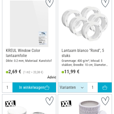
KREUL Window Color
Lantaarn blanco "Rond", 5
lantaarnfolie
stuks
Dikte: 0.2 mm; Materiaal: Kunststof
Grammage: 400 g/m²; Inhoud: 5
stukken; Breedte: 10 cm; Diameter
(buiten): 22 cm; Materiaal: Papier
2,69 €
11,99 €
(1 m2 = 20,38 €)
Adviesprijs 3,19 €
In winkelwagen