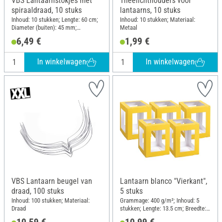
VBS Lantaarnstokjes met
Theelichthouders voor
spiraaldraad, 10 stuks
lantaarns, 10 stuks
Inhoud: 10 stukken; Lengte: 60 cm;
Inhoud: 10 stukken; Materiaal:
Diameter (buiten): 45 mm;
Metaal
Materiaal: Hout, Metaal
6,49 €
1,99 €
In winkelwagen
In winkelwagen
VBS Lantaarn beugel van
Lantaarn blanco "Vierkant",
draad, 100 stuks
5 stuks
Inhoud: 100 stukken; Materiaal:
Grammage: 400 g/m²; Inhoud: 5
Draad
stukken; Lengte: 13.5 cm; Breedte:
13.5 cm; Hoogte: 18 cm; Materiaal:
10,59 €
10,99 €