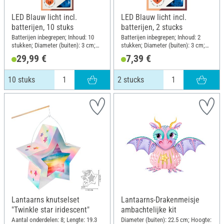
LED Blauw licht incl.
LED Blauw licht incl.
batterijen, 10 stuks
batterijen, 2 stucks
Batterijen inbegrepen; Inhoud: 10
Batterijen inbegrepen; Inhoud: 2
stukken; Diameter (buiten): 3 cm;
stukken; Diameter (buiten): 3 cm;
Hoogte: 2.3 cm; Materiaal:
Hoogte: 2.3 cm; Materiaal:
29,99 €
7,39 €
Kunststof
Kunststof
10 stuks
2 stucks
Lantaarns knutselset
Lantaarns-Drakenmeisje
"Twinkle star iridescent"
ambachtelijke kit
Aantal onderdelen: 8; Lengte: 19.3
Diameter (buiten): 22.5 cm; Hoogte: