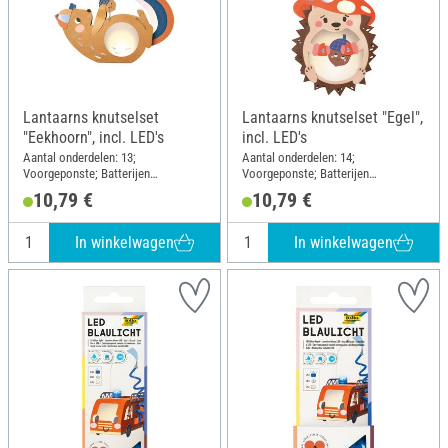
Lantaarns knutselset
Lantaarns knutselset "Egel",
"Eekhoorn", incl. LED's
incl. LED's
Aantal onderdelen: 13;
Aantal onderdelen: 14;
Voorgeponste; Batterijen
Voorgeponste; Batterijen
inbegrepen; Lengte: 15.5 cm;
inbegrepen; Breedte: 6 cm; Diameter
10,79 €
10,79 €
Breedte: 6 cm; Hoogte: 19 cm;
(buiten): 19 cm; Materiaal: Papier,
Materiaal: Papier, Hout, Metaal,
Hout, Metaal, Kunststof
Kunststof
In winkelwagen
In winkelwagen