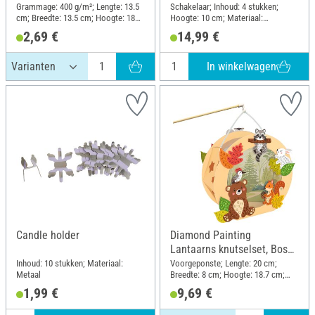
Grammage: 400 g/m²; Lengte: 13.5
Schakelaar; Inhoud: 4 stukken;
cm; Breedte: 13.5 cm; Hoogte: 18
Hoogte: 10 cm; Materiaal:
cm; Materiaal: Papier
Kunststof
2,69 €
14,99 €
In winkelwagen
Candle holder
Diamond Painting
Lantaarns knutselset, Bos
dieren
Inhoud: 10 stukken; Materiaal:
Voorgeponste; Lengte: 20 cm;
Metaal
Breedte: 8 cm; Hoogte: 18.7 cm;
Materiaal: Papier, Kunststof
1,99 €
9,69 €