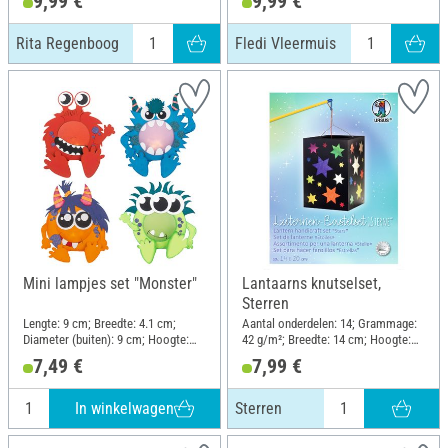
9,99 €
9,99 €
Rita Regenboog
Fledi Vleermuis
Mini lampjes set "Monster"
Lantaarns knutselset,
Sterren
Lengte: 9 cm; Breedte: 4.1 cm;
Aantal onderdelen: 14; Grammage:
Diameter (buiten): 9 cm; Hoogte:
42 g/m²; Breedte: 14 cm; Hoogte:
8.5 cm; Materiaal: Papier
20 cm; Materiaal: Papier, Metaal
7,49 €
7,99 €
In winkelwagen
Sterren