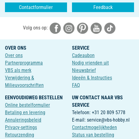
Contactformulier
Feedback
Volg ons op:
OVER ONS
SERVICE
Over ons
Cadeaubon
Partnerprogramma
Nodig vrienden uit
VBS als merk
Nieuwsbrief
Verwijdering &
Ideeën & Instructies
Milieuvoorschriften
FAQ
EENVOUDIGWEG BESTELLEN
UW CONTACT NAAR VBS
Online bestelformulier
SERVICE
Betaling en levering
Telefoon: +31 20 809 5778
Annuleringsbeleid
E-mail: service@vbs-hobby.nl
Privacy-settings
Contactmogelijkheden
Retourzending
Status van bestelling