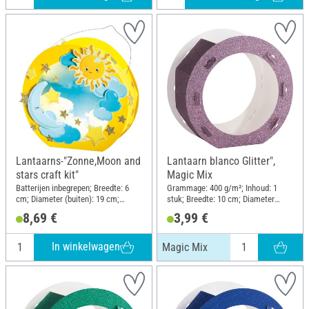
Lantaarns-"Zonne,Moon and
Lantaarn blanco Glitter",
stars craft kit"
Magic Mix
Batterijen inbegrepen; Breedte: 6
Grammage: 400 g/m²; Inhoud: 1
cm; Diameter (buiten): 19 cm;
stuk; Breedte: 10 cm; Diameter
Hoogte: 17.5 cm; Materiaal: Hout,
(buiten): 22 cm; Materiaal: Papier
8,69 €
3,99 €
Metaal, Papier
In winkelwagen
Magic Mix