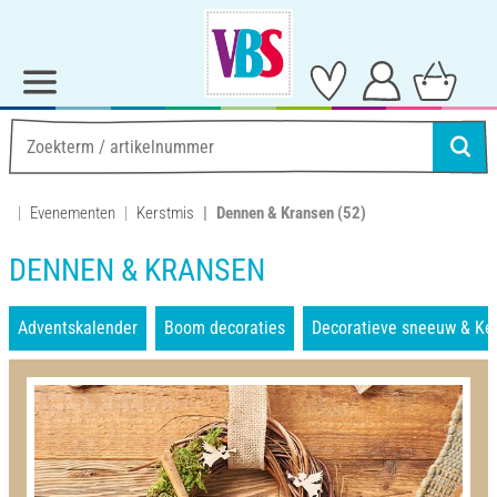
Evenementen
Kerstmis
Dennen & Kransen
(52)
DENNEN & KRANSEN
Adventskalender
Boom decoraties
Decoratieve sneeuw & Ker