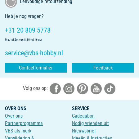
Eenvoudige retourzending
Heb je nog vragen?
+31 20 809 5778
Ma. tot Zo. van 8.30 tot 16 uur
service@vbs-hobby.nl
Contactformulier
Feedback
Volg ons op:
OVER ONS
SERVICE
Over ons
Cadeaubon
Partnerprogramma
Nodig vrienden uit
VBS als merk
Nieuwsbrief
Verwijdering &
Ideeën & Instructies