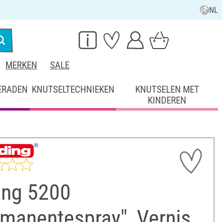
NL
MERKEN
SALE
ERADEN
KNUTSELTECHNIEKEN
KNUTSELEN MET
KINDEREN
ing 5200
rmanentespray", Vernis