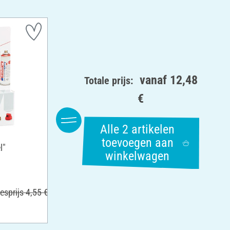
vanaf
12,48
Totale prijs:
€
Alle 2 artikelen
toevoegen aan
l"
winkelwagen
esprijs 4,55 €