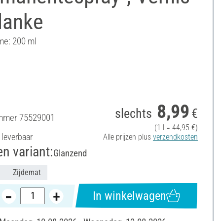
lanke
me: 200 ml
8,99
slechts
€
ummer
75529001
(1 l = 44,95 €)
 leverbaar
Alle prijzen plus
verzendkosten
en variant:
Glanzend
Zijdemat
In winkelwagen