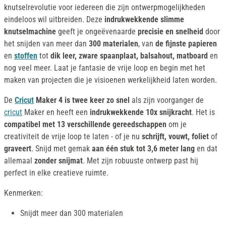
knutselrevolutie voor iedereen die zijn ontwerpmogelijkheden
eindeloos wil uitbreiden. Deze
indrukwekkende slimme
knutselmachine
geeft je ongeëvenaarde
precisie en snelheid
door
het snijden van meer dan
300 materialen
, van
de fijnste papieren
en
stoffen
tot
dik leer,
zware spaanplaat, balsahout, matboard
en
nog veel meer. Laat je fantasie de vrije loop en begin met het
maken van projecten die je visioenen werkelijkheid laten worden.
De
Cricut
Maker 4 is twee keer zo snel
als zijn voorganger de
cricut
Maker en heeft een
indrukwekkende 10x snijkracht
. Het is
compatibel met 13 verschillende gereedschappen
om je
creativiteit de vrije loop te laten - of je nu
schrijft, vouwt, foliet
of
graveert
. Snijd met gemak
aan één stuk tot 3,6 meter lang
en dat
allemaal
zonder snijmat
. Met zijn robuuste ontwerp past hij
perfect in elke creatieve ruimte.
Kenmerken:
Snijdt meer dan 300 materialen