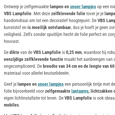
Ontwerp je zelfgemaakte
lampen en
snoer lampjes
op een nie
VBS Lampfolie
. Met deze
zelfklevende folie
tover je je
lamp
handomdraai om tot een decoratief hoogtepunt. De
VBS Lamp
kunststof en
is moeilijk ontvlambaar
, dus je hoeft je geen z
veiligheid. Zelfs zonder spuitlijm hecht de folie perfect en zor
houvast.
De
dikte
van de
VBS
Lampfolie
is
0,25 mm
, waardoor hij rob
eenzijdige zelfklevende functie
maakt het aanbrengen van de
ongecompliceerd. De
breedte van 34 cm en de lengte van 6
materiaal voor allerlei knutselideeën.
Geef je
lampen en
snoer lampjes
een persoonlijk tintje met d
folie bijvoorbeeld voor
zelfgemaakte
lantaarns
, lichtzakken
eigen lichtinstallatie tot leven. De
VBS Lampfolie
is ook ideaa
mobiles
.