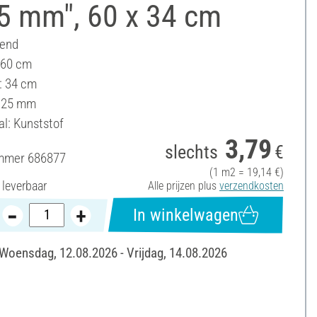
25 mm", 60 x 34 cm
vend
 60 cm
: 34 cm
0.25 mm
al: Kunststof
3,79
slechts
€
ummer
686877
(1 m2 = 19,14 €)
 leverbaar
Alle prijzen plus
verzendkosten
In winkelwagen
 Woensdag, 12.08.2026 - Vrijdag, 14.08.2026