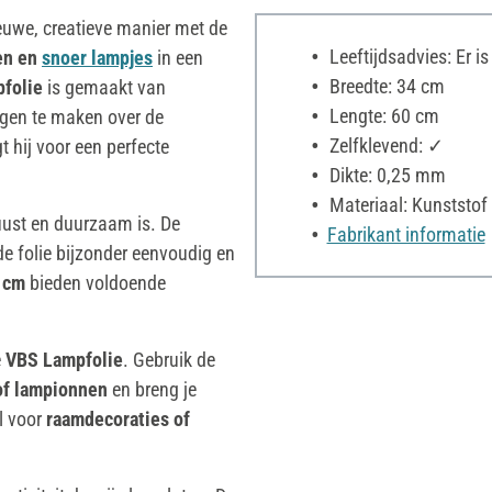
uwe, creatieve manier met de
Leeftijdsadvies: Er i
en en
snoer lampjes
in een
Breedte: 34 cm
folie
is gemaakt van
Lengte: 60 cm
orgen te maken over de
Zelfklevend: ✓
gt hij voor een perfecte
Dikte: 0,25 mm
Materiaal: Kunststof
uust en duurzaam is. De
Fabrikant informatie
 folie bijzonder eenvoudig en
0 cm
bieden voldoende
e
VBS Lampfolie
. Gebruik de
 of lampionnen
en breng je
l voor
raamdecoraties of