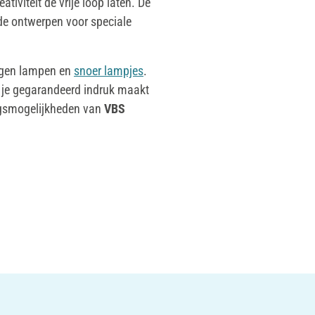
eativiteit de vrije loop laten. De
de ontwerpen voor speciale
eigen lampen en
snoer lampjes
.
je gegarandeerd indruk maakt
ingsmogelijkheden van
VBS