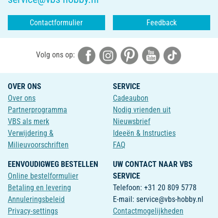
Contactformulier
Feedback
Volg ons op:
OVER ONS
SERVICE
Over ons
Cadeaubon
Partnerprogramma
Nodig vrienden uit
VBS als merk
Nieuwsbrief
Verwijdering &
Ideeën & Instructies
Milieuvoorschriften
FAQ
EENVOUDIGWEG BESTELLEN
UW CONTACT NAAR VBS
Online bestelformulier
SERVICE
Betaling en levering
Telefoon: +31 20 809 5778
Annuleringsbeleid
E-mail: service@vbs-hobby.nl
Privacy-settings
Contactmogelijkheden