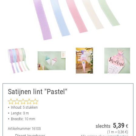
Satijnen lint "Pastel"
Inhoud: 5 stukken
Lengte: 3 m
Breedte: 10 mm
5,39
slechts
€
Artikelnummer
16103
(1 m = 0,36 €)