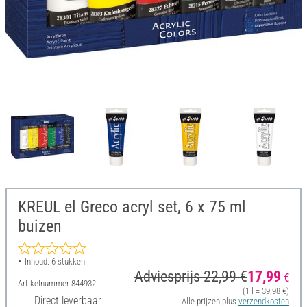
KREUL el Greco acryl set, 6 x 75 ml
buizen
Inhoud: 6 stukken
Adviesprijs 22,99 €
17,99
€
Artikelnummer
844932
(1 l = 39,98 €)
Direct leverbaar
Alle prijzen plus
verzendkosten