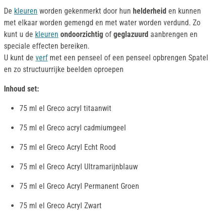
De
kleuren
worden gekenmerkt door hun
helderheid
en kunnen
met elkaar worden gemengd en met water worden verdund. Zo
kunt u de
kleuren
ondoorzichtig
of
geglazuurd
aanbrengen en
speciale effecten bereiken.
U kunt de
verf
met een penseel of een penseel opbrengen Spatel
en zo structuurrijke beelden oproepen
Inhoud set:
75 ml el Greco acryl titaanwit
75 ml el Greco acryl cadmiumgeel
75 ml el Greco Acryl Echt Rood
75 ml el Greco Acryl Ultramarijnblauw
75 ml el Greco Acryl Permanent Groen
75 ml el Greco Acryl Zwart