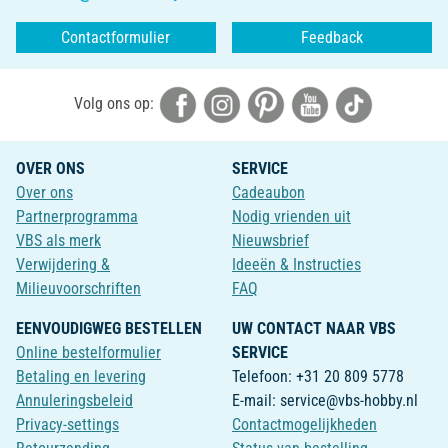
Contactformulier
Feedback
Volg ons op:
OVER ONS
SERVICE
Over ons
Cadeaubon
Partnerprogramma
Nodig vrienden uit
VBS als merk
Nieuwsbrief
Verwijdering &
Ideeën & Instructies
Milieuvoorschriften
FAQ
EENVOUDIGWEG BESTELLEN
UW CONTACT NAAR VBS
Online bestelformulier
SERVICE
Betaling en levering
Telefoon: +31 20 809 5778
Annuleringsbeleid
E-mail: service@vbs-hobby.nl
Privacy-settings
Contactmogelijkheden