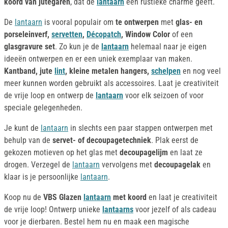
koord van jutegaren
, dat de
lantaarn
een rustieke charme geeft.
De
lantaarn
is vooral populair om
te ontwerpen
met
glas- en
porseleinverf,
servetten
,
Décopatch
, Window Color
of een
glasgravure set
. Zo kun je de
lantaarn
helemaal naar je eigen
ideeën ontwerpen en er een uniek exemplaar van maken.
Kantband, jute
lint
, kleine metalen hangers,
schelpen
en nog veel
meer kunnen worden gebruikt als accessoires. Laat je creativiteit
de vrije loop en ontwerp de
lantaarn
voor elk seizoen of voor
speciale gelegenheden.
Je kunt de
lantaarn
in slechts een paar stappen ontwerpen met
behulp van de
servet- of decoupagetechniek
. Plak eerst de
gekozen motieven op het glas met
decoupagelijm
en laat ze
drogen. Verzegel de
lantaarn
vervolgens met
decoupagelak
en
klaar is je persoonlijke
lantaarn
.
Koop nu de
VBS Glazen
lantaarn
met koord
en laat je creativiteit
de vrije loop! Ontwerp unieke
lantaarns
voor jezelf of als cadeau
voor je dierbaren. Bestel hem nu en maak een magische